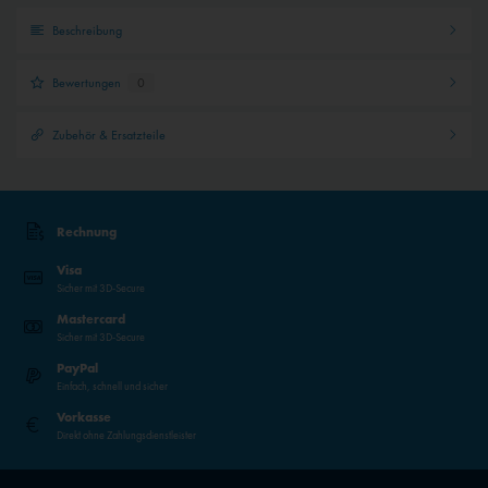
Beschreibung
Bewertungen
0
Zubehör & Ersatzteile
Rechnung
Visa
Sicher mit 3D-Secure
Mastercard
Sicher mit 3D-Secure
PayPal
Einfach, schnell und sicher
Vorkasse
Direkt ohne Zahlungsdienstleister