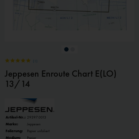
(
1
)
Jeppesen Enroute Chart E(LO)
13/14
Artikel-Nr.:
29397.0013
Marke:
Jeppesen
Folierung:
Papier unfoliert
Medium:
Papier