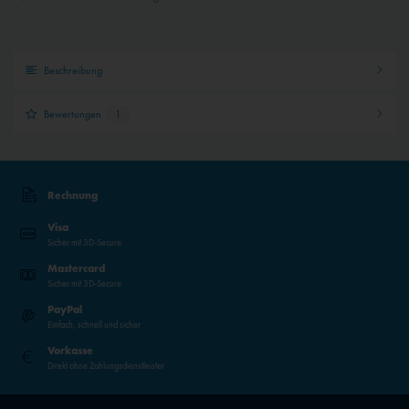
Beschreibung
Bewertungen
1
Rechnung
Visa
Sicher mit 3D-Secure
Mastercard
Sicher mit 3D-Secure
PayPal
Einfach, schnell und sicher
Vorkasse
Direkt ohne Zahlungsdienstleister