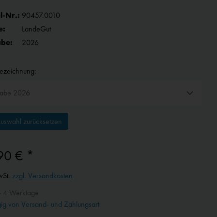
l-Nr.:
90457.0010
e:
LandeGut
be:
2026
bezeichnung:
uswahl zurücksetzen
90 € *
wSt.
zzgl. Versandkosten
- 4 Werktage
g von Versand- und Zahlungsart