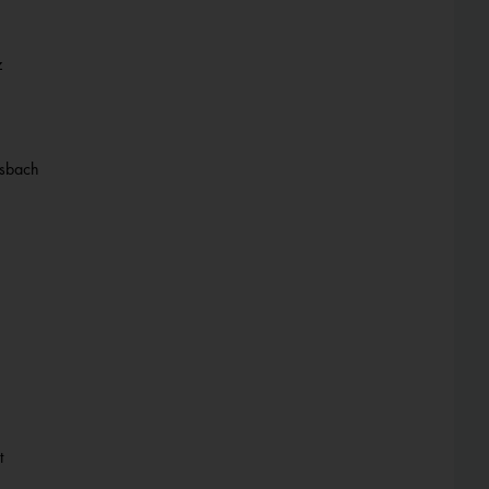
z
sbach
t