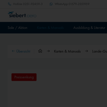
Hotline
0251-92459-3
WhatsApp
01579-2351959
Sale / Aktion
Karten & Manuals
Ausbildung & Literatur
Übersicht
Karten & Manuals
Lande-Gut
Preissenkung