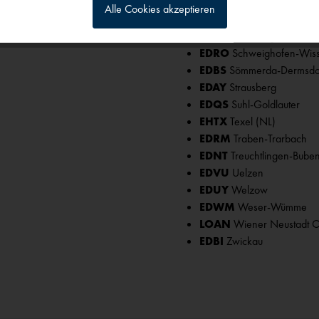
EDXQ
Rotenburg Wümme
Alle Cookies akzeptieren
EDXC
Schleswig-Kropp
g
EDAZ
Schönhagen
EDRO
Schweighofen-Wis
EDBS
Sömmerda-Dermsdo
EDAY
Strausberg
EDQS
Suhl-Goldlauter
EHTX
Texel (NL)
EDRM
Traben-Trarbach
EDNT
Treuchtlingen-Bube
EDVU
Uelzen
EDUY
Welzow
EDWM
Weser-Wümme
LOAN
Wiener Neustadt O
EDBI
Zwickau