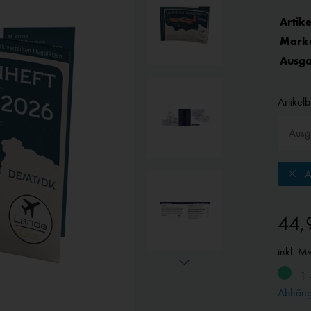
Artike
Mark
Ausga
Artikel
A
44,
inkl. M
1 
Abhängi