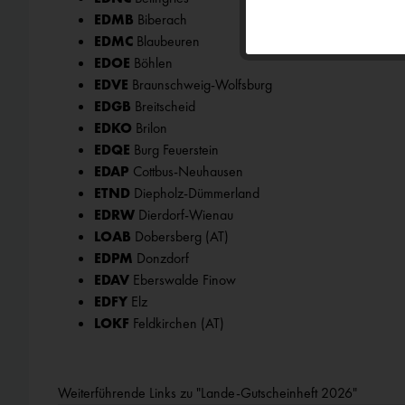
EDMB
Biberach
Personalisierun
EDMC
Blaubeuren
EDOE
Böhlen
EDVE
Braunschweig-Wolfsburg
Service
EDGB
Breitscheid
EDKO
Brilon
EDQE
Burg Feuerstein
Externe Medien
EDAP
Cottbus-Neuhausen
ETND
Diepholz-Dümmerland
EDRW
Dierdorf-Wienau
LOAB
Dobersberg (AT)
EDPM
Donzdorf
EDAV
Eberswalde Finow
EDFY
Elz
LOKF
Feldkirchen (AT)
Weiterführende Links zu "Lande-Gutscheinheft 2026"