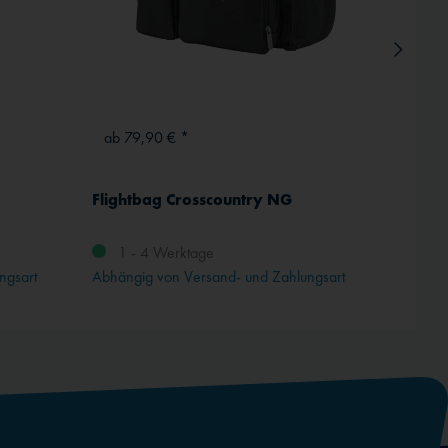
ab 79,90 € *
ab 13
Flightbag Crosscountry NG
ICAO-
Komplet
1 - 4 Werktage
ngsart
Abhängig von Versand- und Zahlungsart