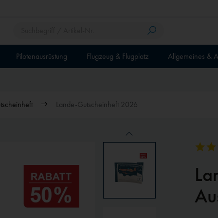
Pilotenausrüstung
Flugzeug & Flugplatz
Allgemeines & A
scheinheft
Lande-Gutscheinheft 2026
Preissenkung
La
Au