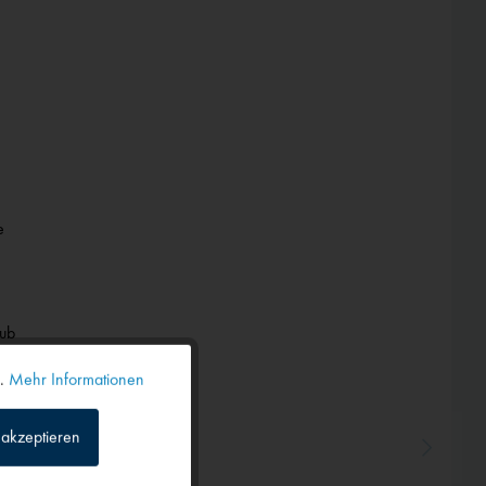
n
e
ub
n.
Mehr Informationen
Aktiv
akzeptieren
Inaktiv