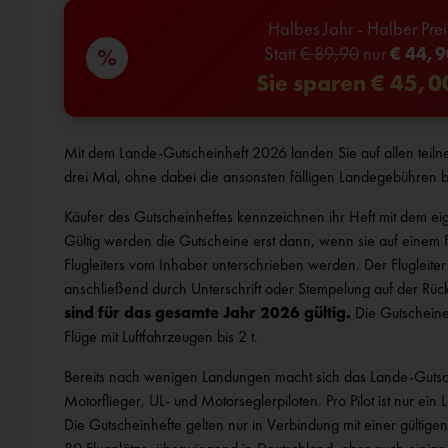
Halbes Jahr - Halber Prei
Statt
€ 89,90
nur
€ 44,9
%
Sie sparen € 45,0
Mit dem Lande-Gutscheinheft 2026 landen Sie auf allen teiln
drei Mal, ohne dabei die ansonsten fälligen Landegebühren 
Käufer des Gutscheinheftes kennzeichnen ihr Heft mit dem e
Gültig werden die Gutscheine erst dann, wenn sie auf einem 
Flugleiters vom Inhaber unterschrieben werden. Der Flugleite
anschließend durch Unterschrift oder Stempelung auf der Rüc
sind für das gesamte Jahr 2026 gültig.
Die Gutscheine 
Flüge mit Luftfahrzeugen bis 2 t.
Bereits nach wenigen Landungen macht sich das Lande-Gutsche
Motorflieger, UL- und Motorseglerpiloten. Pro Pilot ist nur ein
Die Gutscheinhefte gelten nur in Verbindung mit einer gültigen Pilotenlizenz