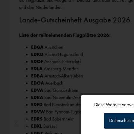
80 Flugplätze, überwiegend in Deutschland, aber auch einige
und den Niederlanden.
Lande-Gutscheinheft Ausgabe 2026
Liste der teilnehmenden Flugplätze 2026:
EDGA
Ailertchen
EDKD
Altena-Hegenscheid
EDQF
Ansbach-Petersdorf
EDLA
Arnsberg-Menden
EDBA
Arnstadt-Alkersleben
EDOA
Auerbach
EDVA
Bad Gandersheim
EDRA
Bad Neuenahr-Ahrweiler
Diese Website verwen
EDFD
Bad Neustadt an der Saale
Funktionale
EDVW
Bad Pyrmont-Lügde
EDRS
Bad Sobernheim
Datenschutze
EDXL
Barssel
Tracking
EDNC
Beilngries