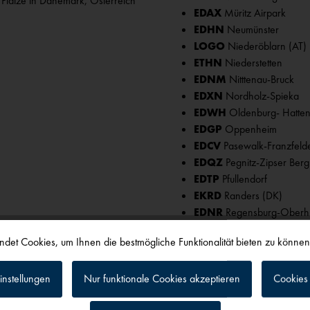
 Plätze in Dänemark, Österreich
EDAX
Müritz Airpark
EDHN
Neumünster
LOGO
Niederöblarn (AT)
ETHN
Niederstetten
EDNM
Nitttenau-Bruck
EDXN
Nordholz-Spieka
EDWH
Oldenburg- Hatte
EDGP
Oppenheim
EDCV
Pasewalk-Franzfeld
EDQZ
Pegnitz-Zipser Berg
EDTP
Pfullendorf
EKRD
Randers (DK)
EDNR
Regensburg-Oberh
EDOD
Reinsdorf
det Cookies, um Ihnen die bestmögliche Funktionalität bieten zu könne
EDXE
Rheine-Eschendorf
LOKL
Ried-Kirchheim (AT)
EKRS
Ringstedt (DK)
instellungen
Nur funktionale Cookies akzeptieren
Cookies 
EDVR
Rinteln