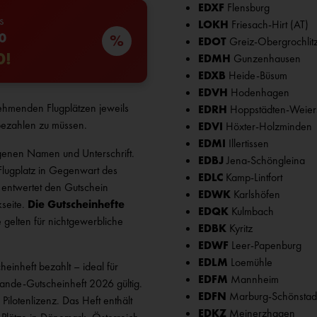
EDXF
Flensburg
s
LOKH
Friesach-Hirt (AT)
0
%
EDOT
Greiz-Obergrochlit
0!
EDMH
Gunzenhausen
EDXB
Heide-Büsum
EDVH
Hodenhagen
ehmenden Flugplätzen jeweils
EDRH
Hoppstädten-Weier
bezahlen zu müssen.
EDVI
Höxter-Holzminden
EDMI
Illertissen
igenen Namen und Unterschrift.
EDBJ
Jena-Schöngleina
Flugplatz in Gegenwart des
EDLC
Kamp-Lintfort
r entwertet den Gutschein
EDWK
Karlshöfen
kseite.
Die Gutscheinhefte
EDQK
Kulmbach
gelten für nichtgewerbliche
EDBK
Kyritz
EDWF
Leer-Papenburg
EDLM
Loemühle
inheft bezahlt – ideal für
EDFM
Mannheim
 Lande-Gutscheinheft 2026 gültig.
EDFN
Marburg-Schönstad
. Das Heft enthält
EDKZ
Meinerzhagen