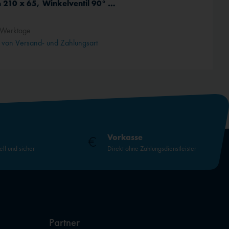
Schlauch 210 x 65, Winkelventil 90° 90°
 Werktage
von Versand- und Zahlungsart
Vorkasse
ell und sicher
Direkt ohne Zahlungsdienstleister
Partner