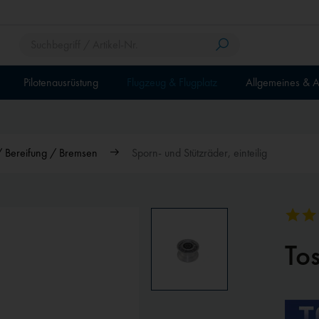
Pilotenausrüstung
Flugzeug & Flugplatz
Allgemeines & A
/ Bereifung / Bremsen
Sporn- und Stützräder, einteilig
To