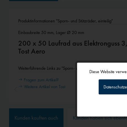
Produktinformationen "Sporn- und Stützräder, einteilig"
Einbaubreite 50 mm, Lager Ø 20 mm
200 x 50 Laufrad aus Elektronguss 3,5" mit Bere
Tost Aero
Weiterführende Links zu "Sporn- und Stützräder, einteilig"
Diese Website verwen
Funktionale
Fragen zum Artikel?
Weitere Artikel von Tost
Datenschutze
Tracking
Personalisierun
Kunden kauften auch
Kunden haben sich ebenf