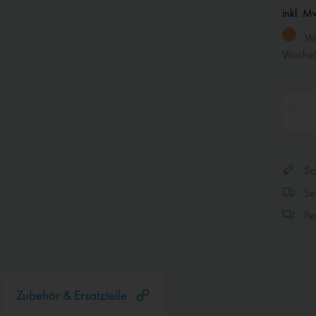
inkl. M
War
Woche(
Sch
Sen
Per
Zubehör & Ersatzteile