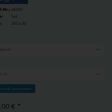
l-Nr.:
46300
e:
Tost
:
200 x 50
uswahl zurücksetzen
,00 € *