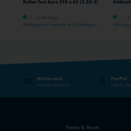
Reifen Tost Aero 210 x 65 (2.50-3)
1 - 4 Werktage
1 - 4
Abhängig von Versand- und Zahlungsart
Abhängig 
Mastercard
PayPal
Sicher mit 3D-Secure
Einfach, schn
News & More