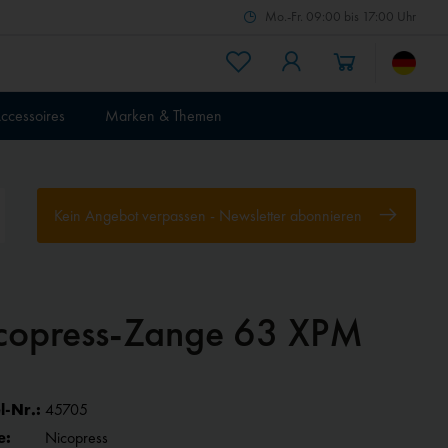
Mo.-Fr. 09:00 bis 17:00 Uhr
ccessoires
Marken & Themen
Kein Angebot verpassen - Newsletter abonnieren
copress-Zange 63 XPM
l-Nr.:
45705
e:
Nicopress