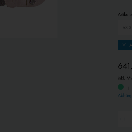
Artikel
A
641
inkl. M
1 
Abhängi