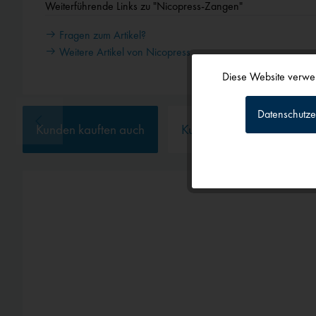
Weiterführende Links zu "Nicopress-Zangen"
Fragen zum Artikel?
Weitere Artikel von Nicopress
Diese Website verwen
Funktionale
Datenschutze
Kunden kauften auch
Kunden haben sich ebenf
Tracking
Personalisierun
Service
Externe Medien