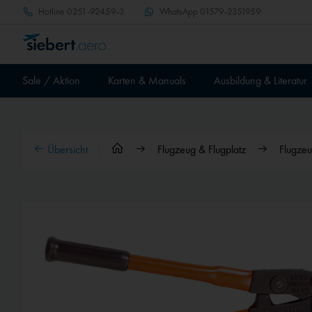
Hotline
0251-92459-3
WhatsApp
01579-2351959
Sale / Aktion
Karten & Manuals
Ausbildung & Literatur
Übersicht
Flugzeug & Flugplatz
Flugze