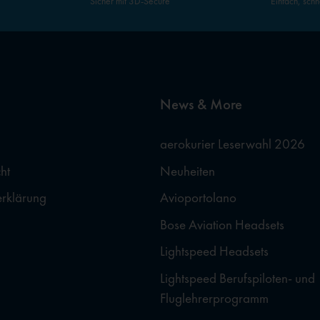
Sicher mit 3D-Secure
Einfach, schn
News & More
aerokurier Leserwahl 2026
ht
Neuheiten
erklärung
Avioportolano
Bose Aviation Headsets
Lightspeed Headsets
Lightspeed Berufspiloten- und
Fluglehrerprogramm