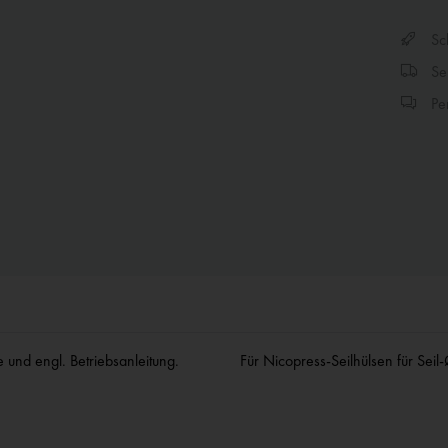
Sch
Sen
Per
 und engl. Betriebsanleitung.
Für Nicopress-Seilhülsen für Sei