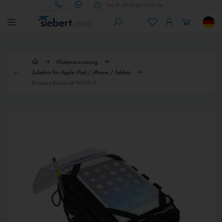
Mo.-Fr. 09:00 bis 17:00 Uhr
Pilotenausrüstung
Zubehör für Apple iPad / iPhone / Tablets
Dimatex Kniebrett WHAT IF