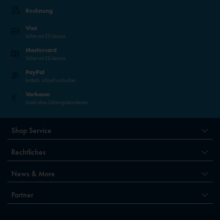
Rechnung
Visa
Sicher mit 3D-Secure
Mastercard
Sicher mit 3D-Secure
PayPal
Einfach, schnell und sicher
Vorkasse
Direkt ohne Zahlungsdienstleister
Shop Service
Rechtliches
News & More
Partner