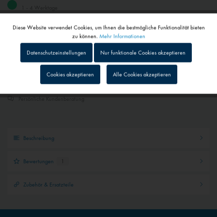
1 - 4 Werktage
Abhängig von Versand- und Zahlungsart
Diese Website verwendet Cookies, um Ihnen die bestmögliche Funktionalität bieten
Aktiv
Funktionale
zu können.
Mehr Informationen
Gemerkt
In den
Warenkorb
Datenschutzeinstellungen
Nur funktionale Cookies akzeptieren
Inaktiv
Tracking
Cookies akzeptieren
Alle Cookies akzeptieren
Schneller Versand
Sendungsverfolgung bei Paketen
Inaktiv
Personalisierung
Persönliche Kundenberatung
Inaktiv
Service
Beschreibung
Inaktiv
Externe Medien
Bewertungen
1
Zubehör & Ersatzteile