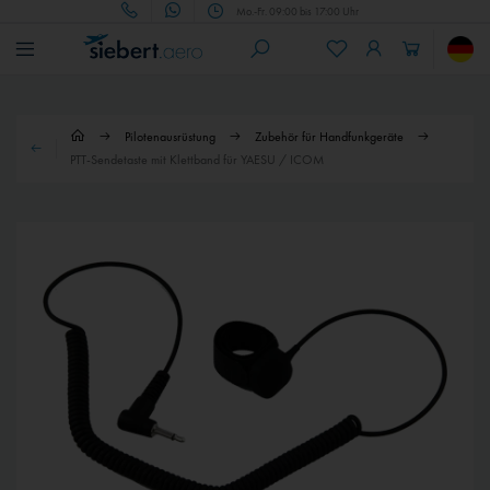
Mo.-Fr. 09:00 bis 17:00 Uhr
Pilotenausrüstung
Zubehör für Handfunkgeräte
PTT-Sendetaste mit Klettband für YAESU / ICOM