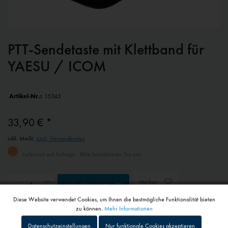
PTT-Sendetaste mit Klettband für
YAESU / ICOM
Artikel-Nr.:
15345
33,90 € *
inkl. MwSt.
zzgl. Versandkosten
Lieferzeit auf Anfrage - Bitte kontaktieren Sie uns
Merken
In den
Warenkorb
Diese Website verwendet Cookies, um Ihnen die bestmögliche Funktionalität bieten
Aktiv
Funktionale
zu können.
Mehr Informationen
Schneller Versand
Datenschutzeinstellungen
Nur funktionale Cookies akzeptieren