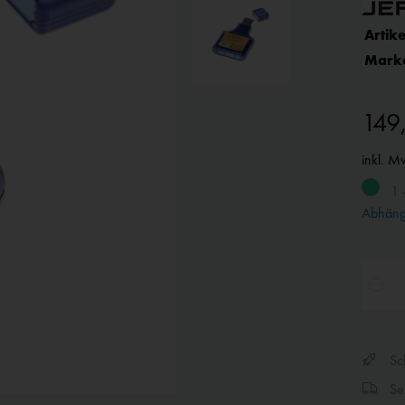
Artike
Mark
149
inkl. M
1 
Abhängi
Sch
Sen