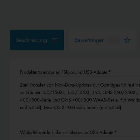
Beschreibung
Bewertungen
1
Produktinformationen "Skybound USB-Adapter"
Zum Transfer von Nav-Data-Updates auf Cartridges für fest in
zu Garmin 150/150XL, 155/155XL, 165, GNS 250/250XL
400/500-Serie und GNS 400/500 WAAS-Serie. Für Windows
und 64 bit), Mac OS X 10.0 oder höher (nur 64 bit).
Weiterführende Links zu "Skybound USB-Adapter"