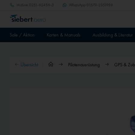
Hotline
0251-92459-3
WhatsApp
01579-2351959
Sale / Aktion
Karten & Manuals
Ausbildung & Literatur
Übersicht
Pilotenausrüstung
GPS & Zub