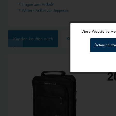
Fragen zum Artikel?
Weitere Artikel von Jeppesen
Diese Website verwen
Funktionale
Kunden kauften auch
Kunden haben sich ebenf
Datenschutze
Tracking
Personalisierun
TIPP!
Service
Externe Medien