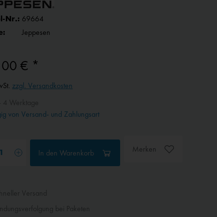
l-Nr.:
69664
e:
Jeppesen
,00 € *
wSt.
zzgl. Versandkosten
- 4 Werktage
g von Versand- und Zahlungsart
Merken
In den
Warenkorb
neller Versand
dungsverfolgung bei Paketen