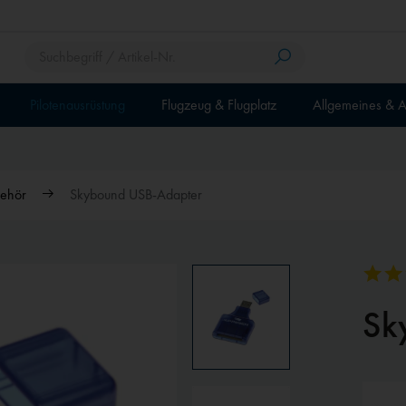
Pilotenausrüstung
Flugzeug & Flugplatz
Allgemeines & A
ehör
Skybound USB-Adapter
Sk