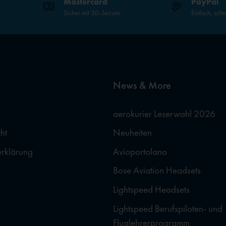
Mastercard
PayPal
Sicher mit 3D-Secure
Einfach, schn
News & More
aerokurier Leserwahl 2026
ht
Neuheiten
erklärung
Avioportolano
Bose Aviation Headsets
Lightspeed Headsets
Lightspeed Berufspiloten- und
Fluglehrerprogramm