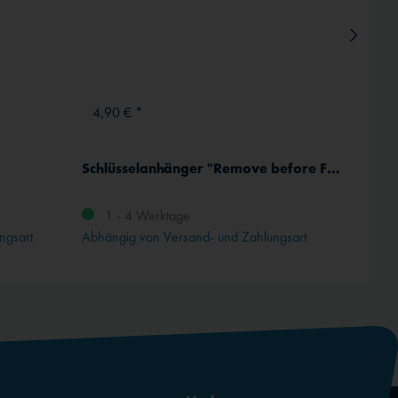
4,90 € *
ab 41
Schlüsselanhänger "Remove before Flight"
GNS 40
1 - 4 Werktage
ngsart
Abhängig von Versand- und Zahlungsart