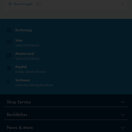
Bewertungen
1
Rechnung
Visa
Sicher mit 3D-Secure
Mastercard
Sicher mit 3D-Secure
PayPal
Einfach, schnell und sicher
Vorkasse
Direkt ohne Zahlungsdienstleister
Shop Service
Rechtliches
News & More