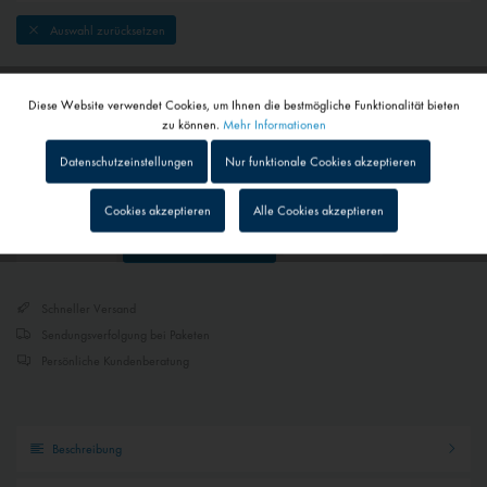
Auswahl zurücksetzen
119,00 € *
Diese Website verwendet Cookies, um Ihnen die bestmögliche Funktionalität bieten
Aktiv
inkl. MwSt.
zzgl. Versandkosten
Funktionale
zu können.
Mehr Informationen
1 - 4 Werktage
Datenschutzeinstellungen
Nur funktionale Cookies akzeptieren
Abhängig von Versand- und Zahlungsart
Inaktiv
Tracking
Cookies akzeptieren
Alle Cookies akzeptieren
Merken
In den
Warenkorb
Inaktiv
Personalisierung
Schneller Versand
Inaktiv
Service
Sendungsverfolgung bei Paketen
Persönliche Kundenberatung
Inaktiv
Externe Medien
Beschreibung