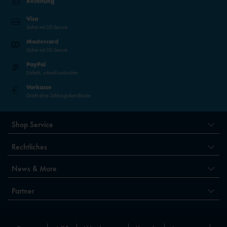
Rechnung
Visa
Sicher mit 3D-Secure
Mastercard
Sicher mit 3D-Secure
PayPal
Einfach, schnell und sicher
Vorkasse
Direkt ohne Zahlungsdienstleister
Shop Service
Rechtliches
News & More
Partner