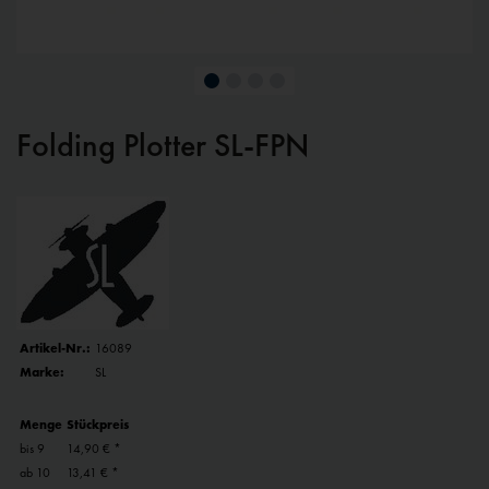
Folding Plotter SL-FPN
Artikel-Nr.:
16089
Marke:
SL
Menge
Stückpreis
bis
9
14,90 € *
ab
10
13,41 € *