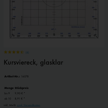
(
8
)
Kursviereck, glasklar
Artikel-Nr.:
16078
Menge
Stückpreis
bis
9
9,90 € *
ab
10
8,91 € *
inkl. MwSt.
zzgl. Versandkosten