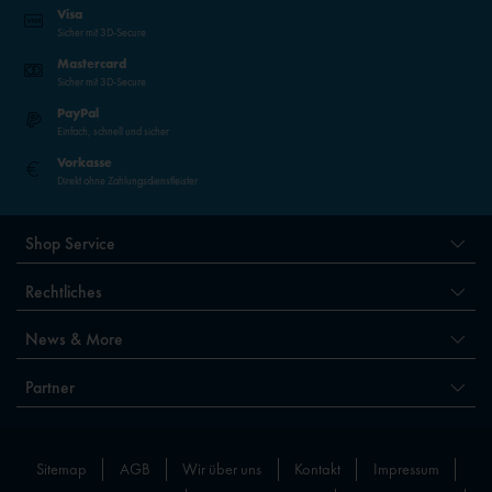
Visa
Sicher mit 3D-Secure
Mastercard
Sicher mit 3D-Secure
PayPal
Einfach, schnell und sicher
Vorkasse
Direkt ohne Zahlungsdienstleister
Shop Service
Rechtliches
News & More
Partner
Sitemap
AGB
Wir über uns
Kontakt
Impressum