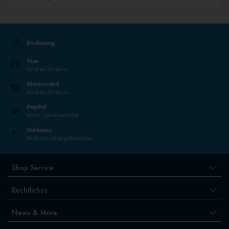
Rechnung
Visa
Sicher mit 3D-Secure
Mastercard
Sicher mit 3D-Secure
PayPal
Einfach, schnell und sicher
Vorkasse
Direkt ohne Zahlungsdienstleister
Shop Service
Rechtliches
News & More