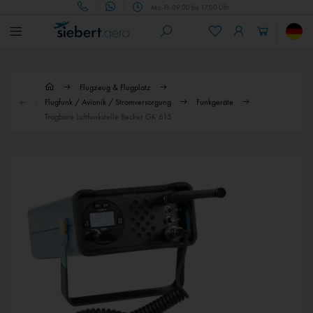
Mo.-Fr. 09:00 bis 17:00 Uhr
Flugzeug & Flugplatz
Flugfunk / Avionik / Stromversorgung
Funkgeräte
Tragbare Luftfunkstelle Becker GK 615