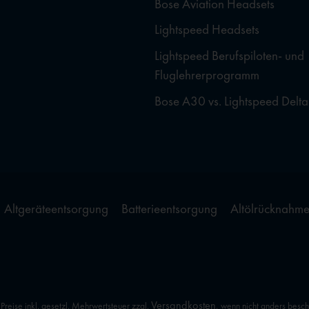
Bose Aviation Headsets
Lightspeed Headsets
Lightspeed Berufspiloten- und
Fluglehrerprogramm
Bose A30 vs. Lightspeed Delta
Altgeräteentsorgung
Batterieentsorgung
Altölrücknahm
Versandkosten
 Preise inkl. gesetzl. Mehrwertsteuer zzgl.
, wenn nicht anders besc