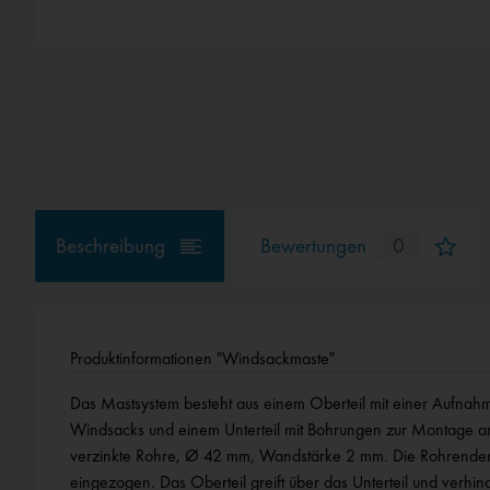
Beschreibung
Bewertungen
0
Produktinformationen "Windsackmaste"
Das Mastsystem besteht aus einem Oberteil mit einer Aufnahm
Vermeidung einer Überbeanspruchung sollten nicht mehr
Windsacks und einem Unterteil mit Bohrungen zur Montage 
verzinkte Rohre, Ø 42 mm, Wandstärke 2 mm. Die Rohrenden
eingezogen. Das Oberteil greift über das Unterteil und verhin