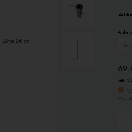
Artike
Artikel
69,
inkl. M
War
Woche(