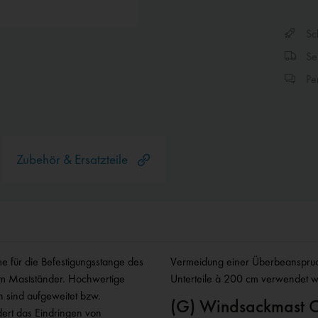
Sch
Sen
Per
Zubehör & Ersatzteile
e für die Befestigungsstange des
 als die Standard-Ober- und -
am Mastständer. Hochwertige
Unterteile à 200 cm verwendet 
 sind aufgeweitet bzw.
(G) Windsackmast O
dert das Eindringen von