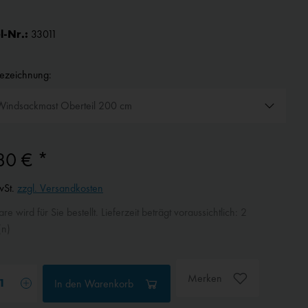
l-Nr.:
33011
bezeichnung:
80 € *
wSt.
zzgl. Versandkosten
e wird für Sie bestellt. Lieferzeit beträgt voraussichtlich: 2
n)
Merken
In den
Warenkorb