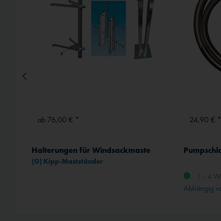
Externe Medien
ab 76,00 € *
24,90 € 
änger
Halterungen für Windsackmaste
Pumpschl
(G) Kipp-Mastständer
1 - 4 W
rt
Abhängig vo