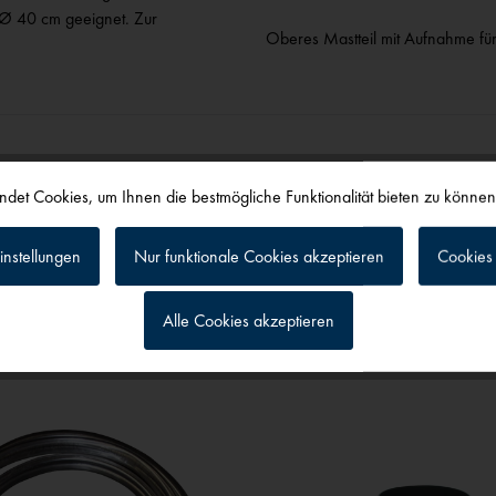
Ø 40 cm geeignet. Zur
Oberes Mastteil mit Aufnahme fü
det Cookies, um Ihnen die bestmögliche Funktionalität bieten zu könne
instellungen
Nur funktionale Cookies akzeptieren
Cookies 
alls angesehen
Alle Cookies akzeptieren
g