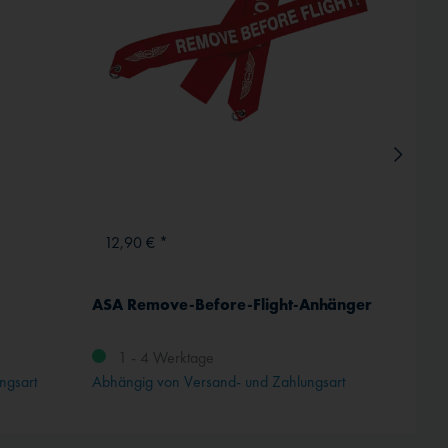
Inaktiv
12,90 € *
ab 12
ASA Remove-Before-Flight-Anhänger
Winds
Ø 30 
1 - 4 Werktage
ngsart
Abhängig von Versand- und Zahlungsart