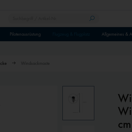
Pilotenausrüstung
Flugzeug & Flugplatz
Allgemeines & A
cke
Windsackmaste
Wi
Wi
cm