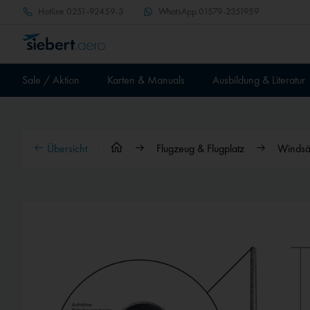
Hotline
0251-92459-3
WhatsApp
01579-2351959
Sale / Aktion
Karten & Manuals
Ausbildung & Literatur
Übersicht
Flugzeug & Flugplatz
Windsä