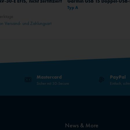
V-30-E EFIS, nicht zertifiziert
Typ A
erktage
n Versand- und Zahlungsart
Mastercard
PayPal
Sicher mit 3D-Secure
Einfach, schn
News & More