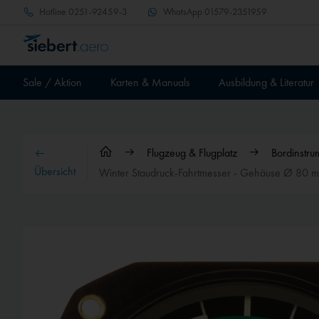
Hotline
0251-92459-3
WhatsApp
01579-2351959
Sale / Aktion
Karten & Manuals
Ausbildung & Literatur
Flugzeug & Flugplatz
Bordinstru
Übersicht
Winter Staudruck-Fahrtmesser - Gehäuse Ø 80 