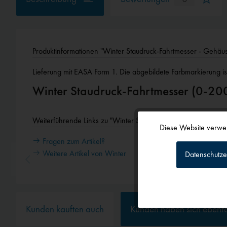
Produktinformationen "Winter Staudruck-Fahrtmesser - Geh
Lieferung mit EASA Form 1. Die abgebildete Farbmarkierung ist
Winter Staudruck-Fahrtmesser (0-2
Weiterführende Links zu "Winter Staudruck-Fahrtmesser - 
Diese Website verwen
Funktionale
Fragen zum Artikel?
Weitere Artikel von Winter
Datenschutze
Tracking
Personalisierun
Kunden kauften auch
Kunden haben sich ebenf