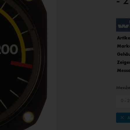
- 
Artike
Mark
Gehäu
Zeige
Messa
Messbe
A