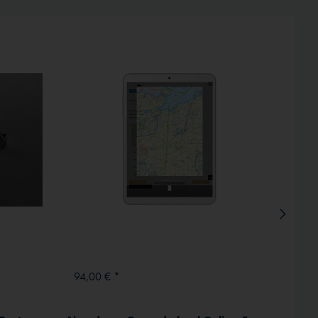
Inaktiv
Inaktiv
94,00 € *
606,