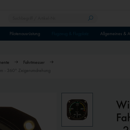
Pilotenausrüstung
Flugzeug & Flugplatz
Allgemeines & A
mente
Fahrtmesser
mm - 360° Zeigerumdrehung
Wi
Fa