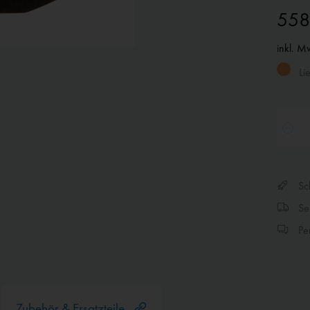
558
inkl. M
Lie
Sch
Sen
Per
Zubehör & Ersatzteile