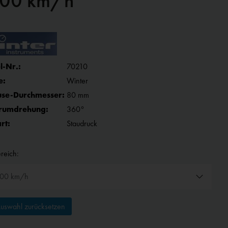
200 km/h
l-Nr.:
70210
e:
Winter
se-Durchmesser:
80 mm
rumdrehung:
360°
rt:
Staudruck
reich:
uswahl zurücksetzen