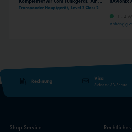
Aircademy Groundschool Online-Fragentrainer (PPL)
Komplettset Air Com Funkgerät, Air Control Display, Transpondermodul VT-01
uAvionix A
Transponder Hauptgerät, Level 2 Class 2
1 - 4 W
Abhängig vo
Visa
Rechnung
Sicher mit 3D-Secure
Shop Service
Rechtliches