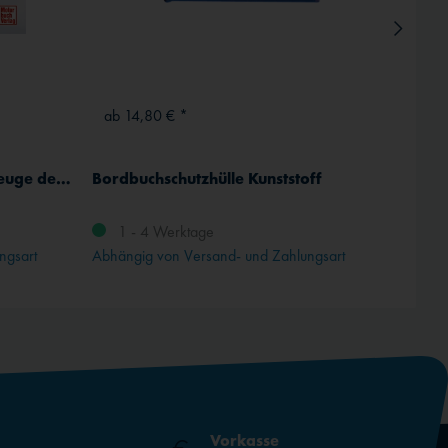
ab 14,80 € *
998,
Die berühmtesten Segelflugzeuge der Welt
Bordbuchschutzhülle Kunststoff
ELT AC
1 - 4 Werktage
1 -
ngsart
Abhängig von Versand- und Zahlungsart
Abhängi
Vorkasse