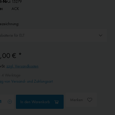
l-Nr.:
15279
e:
ACK
bezeichnung:
,00 € *
wSt.
zzgl. Versandkosten
- 4 Werktage
g von Versand- und Zahlungsart
Merken
In den
Warenkorb