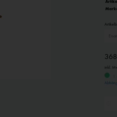
Artike
Mark
Artikel
368
inkl. M
1 
Abhängi