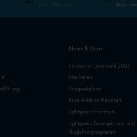
Sicher mit 3D-Secure
Einfach, schn
News & More
aerokurier Leserwahl 2026
ht
Neuheiten
erklärung
Avioportolano
Bose Aviation Headsets
Lightspeed Headsets
Lightspeed Berufspiloten- und
Fluglehrerprogramm