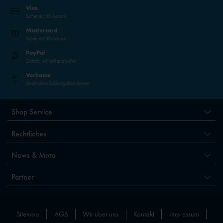
Visa
Sicher mit 3D-Secure
Mastercard
Sicher mit 3D-Secure
PayPal
Einfach, schnell und sicher
Vorkasse
Direkt ohne Zahlungsdienstleister
Shop Service
Rechtliches
News & More
Partner
Sitemap
AGB
Wir über uns
Kontakt
Impressum