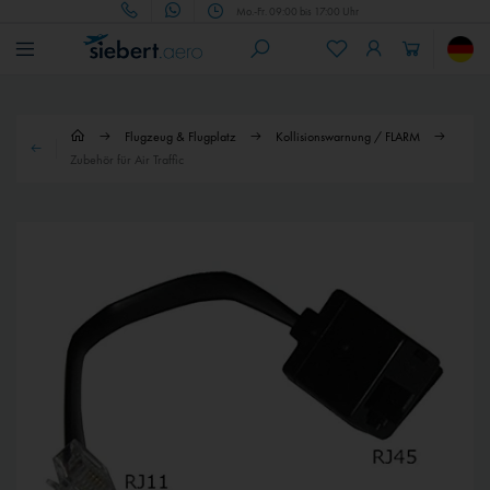
Mo.-Fr. 09:00 bis 17:00 Uhr
Flugzeug & Flugplatz
Kollisionswarnung / FLARM
Zubehör für Air Traffic