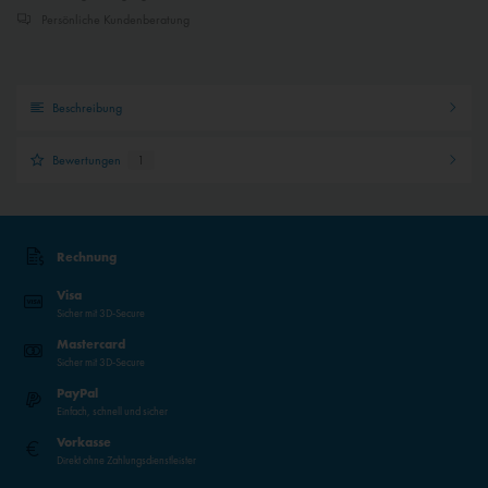
Persönliche Kundenberatung
Beschreibung
Bewertungen
1
Rechnung
Visa
Sicher mit 3D-Secure
Mastercard
Sicher mit 3D-Secure
PayPal
Einfach, schnell und sicher
Vorkasse
Direkt ohne Zahlungsdienstleister