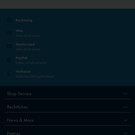
Rechnung
Visa
Sicher mit 3D-Secure
Mastercard
Sicher mit 3D-Secure
PayPal
Einfach, schnell und sicher
Vorkasse
Direkt ohne Zahlungsdienstleister
Shop Service
Rechtliches
News & More
Partner