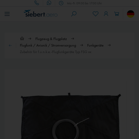
Mo.-Fr. 09:00 bis 17:00 Uhr
Flugzeug & Flugplatz
Flugfunk / Avionik / Stromversorgung
Funkgeräte
Zubehör für f.u.n.k.e.-Flugfunkgeräte Typ FSG xx