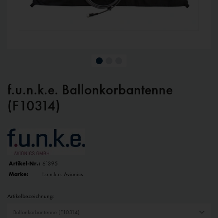
f.u.n.k.e. Ballonkorbantenne
(F10314)
Artikel-Nr.:
61395
Marke:
f.u.n.k.e. Avionics
Artikelbezeichnung: