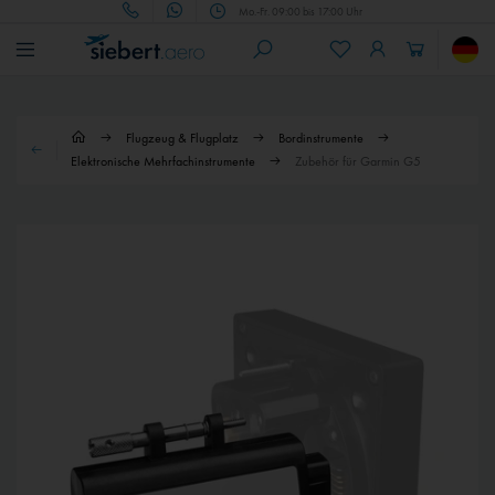
Mo.-Fr. 09:00 bis 17:00 Uhr
Flugzeug & Flugplatz
Bordinstrumente
Elektronische Mehrfachinstrumente
Zubehör für Garmin G5