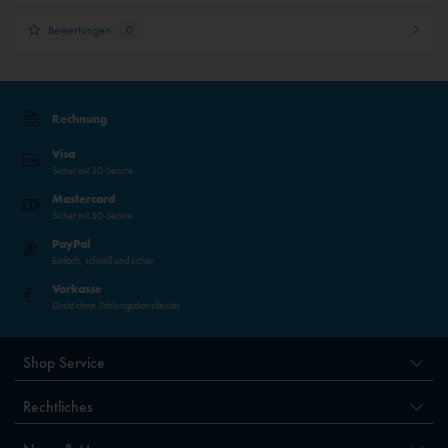
Bewertungen
0
Rechnung
Visa
Sicher mit 3D-Secure
Mastercard
Sicher mit 3D-Secure
PayPal
Einfach, schnell und sicher
Vorkasse
Direkt ohne Zahlungsdienstleister
Shop Service
Rechtliches