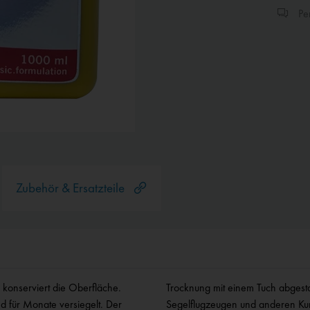
Per
Zubehör & Ersatzteile
 konserviert die Oberfläche.
dig. Ideal für die Pflege von
d für Monate versiegelt. Der
Segelflugzeugen und anderen Kun