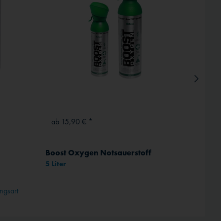
Inaktiv
ab 15,90 € *
ab 14
Boost Oxygen Notsauerstoff
5 Liter
1 -
ngsart
Abhängi