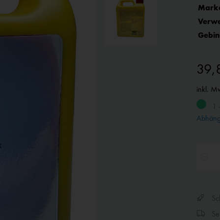
Mark
Verw
Gebin
39,
inkl. M
1 
Abhängi
Sch
Sen