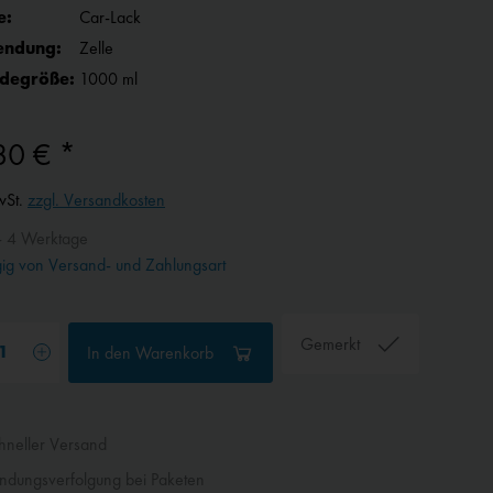
e:
Car-Lack
endung:
Zelle
degröße:
1000 ml
80 € *
wSt.
zzgl. Versandkosten
- 4 Werktage
g von Versand- und Zahlungsart
Gemerkt
In den
Warenkorb
neller Versand
dungsverfolgung bei Paketen