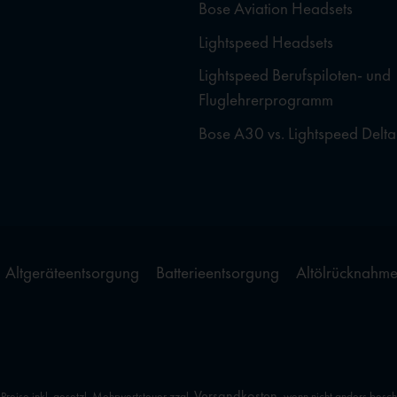
Bose Aviation Headsets
Lightspeed Headsets
Lightspeed Berufspiloten- und
Fluglehrerprogramm
Bose A30 vs. Lightspeed Delta
Altgeräteentsorgung
Batterieentsorgung
Altölrücknahm
Versandkosten
 Preise inkl. gesetzl. Mehrwertsteuer zzgl.
, wenn nicht anders besc