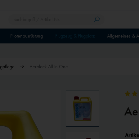
Pilotenausrüstung
Flugzeug & Flugplatz
Allgemeines & A
gpflege
Aerolack All in One
Ae
Artike