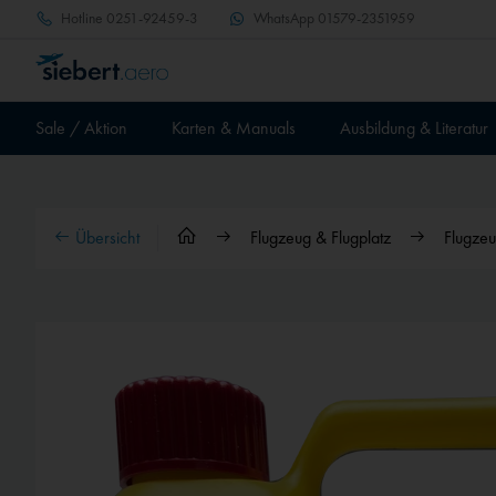
Hotline
0251-92459-3
WhatsApp
01579-2351959
Sale / Aktion
Karten & Manuals
Ausbildung & Literatur
Übersicht
Flugzeug & Flugplatz
Flugzeu