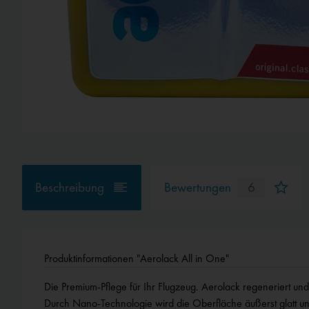
Beschreibung
Bewertungen
6
Produktinformationen "Aerolack All in One"
Die Premium-Pflege für Ihr Flugzeug. Aerolack regeneriert und
Trocknung mit einem Tuch abgestaubt. Polieren ist nicht notwen
Durch Nano-Technologie wird die Oberfläche äußerst glatt un