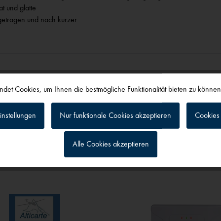
t und glatte
getragen und nach kurzer
det Cookies, um Ihnen die bestmögliche Funktionalität bieten zu könne
instellungen
Nur funktionale Cookies akzeptieren
Cookies 
alls angesehen
Alle Cookies akzeptieren
g