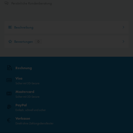
Persönliche Kundenberatung
Beschreibung
Bewertungen
0
Rechnung
Visa
Sicher mit 3D-Secure
Mastercard
Sicher mit 3D-Secure
PayPal
Einfach, schnell und sicher
Vorkasse
Direkt ohne Zahlungsdienstleister