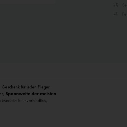
Sen
Per
s Geschenk für jeden Flieger.
er,
Spannweite der meisten
 Modelle ist unverbindlich,
2