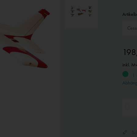
Artikel
198
inkl. M
1 
Abhängi
Sch