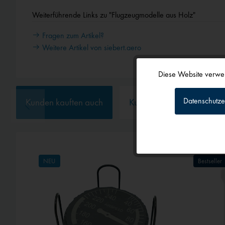
Weiterführende Links zu "Flugzeugmodelle aus Holz"
Fragen zum Artikel?
Weitere Artikel von siebert.aero
Diese Website verwen
Funktionale
Datenschutze
Kunden kauften auch
Kunden haben sich ebenf
Tracking
Personalisierun
NEU
Bestseller
Service
Externe Medien