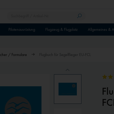
Pilotenausrüstung
Flugzeug & Flugplatz
Allgemeines & A
cher / Formulare
Flugbuch für Segelflieger EU-FCL
Flu
FC