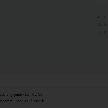
Sch
Sen
Per
 Gliederung gemäß EU-FCL. Gem.
egorie ein separates Flugbuch