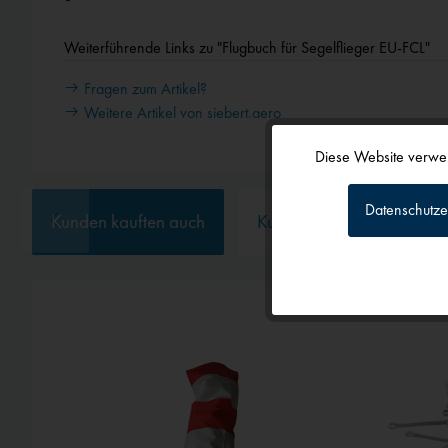
Weiterführende Links zu "Flugbuch für Segelflieger EU-FCL"
Fragen zum Artikel?
Weitere Artikel von siebert.aero
Diese Website verwen
Funktionale
Datenschutze
Kunden kauften auch
Kunden haben sich ebenf
Tracking
Personalisierun
Service
Externe Medien