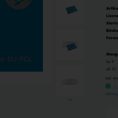
Artike
Lizenz
Starts
Bindu
Forma
Meng
bis
9
ab
10
inkl. M
1 
Abhängi