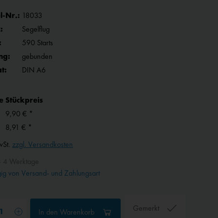
l-Nr.:
18033
:
Segelflug
:
590 Starts
ng:
gebunden
t:
DIN A6
e
Stückpreis
9,90 € *
8,91 € *
wSt.
zzgl. Versandkosten
- 4 Werktage
g von Versand- und Zahlungsart
Gemerkt
In den
Warenkorb