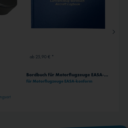
ab 25,90 € *
ab 13
Bordbuch für Motorflugzeuge EASA-konform
für Motorflugzeuge EASA-konform
Komplet
ngsart