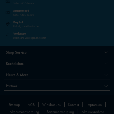
Sicher mit 3D-Secure
Mastercard
Sicher mit 3D-Secure
PayPal
Einfach, schnell und sicher
Vorkasse
Direkt ohne Zahlungsdienstleister
Shop Service
Rechtliches
News & More
Partner
Sitemap
AGB
Wir über uns
Kontakt
Impressum
Altgeräteentsorgung
Batterieentsorgung
Altölrücknahme