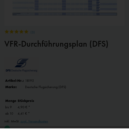
(
3
)
VFR-Durchführungsplan (DFS)
Artikel-Nr.:
18195
Marke:
Deutsche Flugsicherung (DFS)
Menge
Stückpreis
bis
9
4,90 € *
ab
10
4,41 € *
inkl. MwSt.
zzgl. Versandkosten