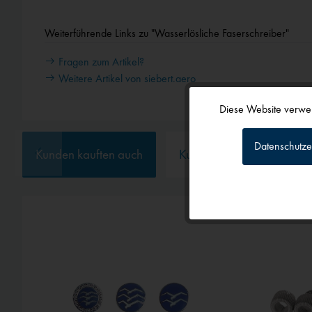
Weiterführende Links zu "Wasserlösliche Faserschreiber"
Fragen zum Artikel?
Weitere Artikel von siebert.aero
Diese Website verwen
Funktionale
Datenschutze
Kunden kauften auch
Kunden haben sich ebenf
Tracking
Personalisierun
Service
Externe Medien