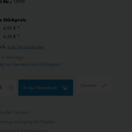
l-Nr.:
15199
e
Stückpreis
6,95 € *
6,26 € *
wSt.
zzgl. Versandkosten
- 4 Werktage
g von Versand- und Zahlungsart
Gemerkt
In den
Warenkorb
neller Versand
dungsverfolgung bei Paketen
sönliche Kundenberatung