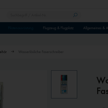
Pilotenausrüstung
Flugzeug & Flugplatz
Allgemeines & A
behör
Wasserlösliche Faserschreiber
Wa
Fa