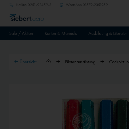
Hotline
0251-92459-3
WhatsApp
01579-2351959
Sale / Aktion
Karten & Manuals
Ausbildung & Literatur
Übersicht
Pilotenausrüstung
Cockpitzu