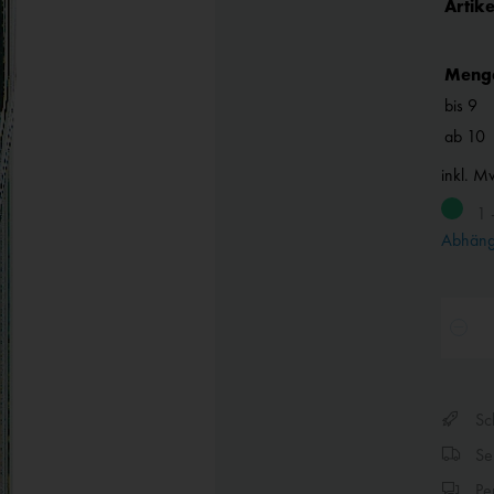
Artike
Meng
bis
9
ab
10
inkl. M
1 
Abhängi
Sch
Sen
Per