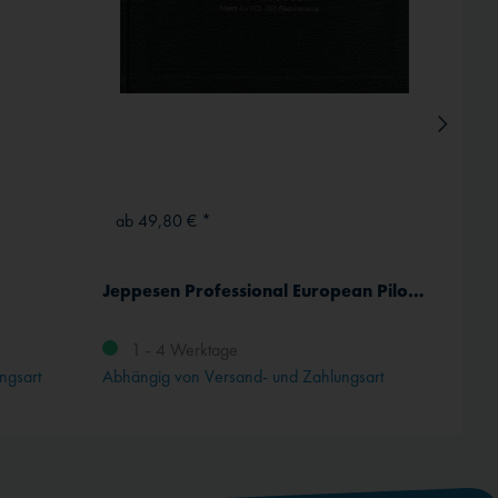
ab 49,80 € *
ab 13
Jeppesen Professional European Pilot Logbook
ICAO-
Komplet
1 - 4 Werktage
ngsart
Abhängig von Versand- und Zahlungsart