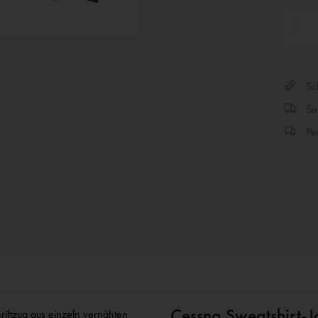
Sch
Sen
Per
Cessna Sweatshirt-J
riftzug aus einzeln vernähten