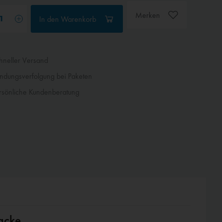
Merken
In den
Warenkorb
neller Versand
dungsverfolgung bei Paketen
sönliche Kundenberatung
acke