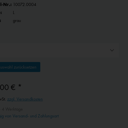
l-Nr.:
10072.0004
:
L
:
grau
uswahl zurücksetzen
,00 € *
wSt.
zzgl. Versandkosten
- 4 Werktage
g von Versand- und Zahlungsart