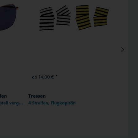
Inaktiv
ab 14,00 € *
69,0
len
Tressen
Cessna
55 mm, Gläser neutral-grau, Gestell vergoldet
4 Streifen, Flugkapitän