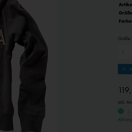
Artike
Größe
Farbe
Größe:
A
119
inkl. M
1 
Abhängi