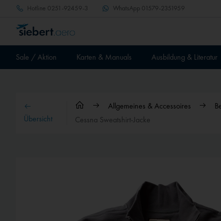
Hotline
0251-92459-3
WhatsApp
01579-2351959
Sale / Aktion
Karten & Manuals
Ausbildung & Literatur
Allgemeines & Accessoires
B
Übersicht
Cessna Sweatshirt-Jacke