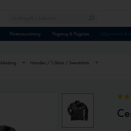
Pilotenausrüstung
Flugzeug & Flugplatz
Allgemeines & A
ekleidung
Hemden / T-Shirts / Sweatshirts
Ce