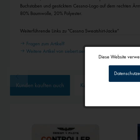
Buchstaben und gesticktem Cessna-Logo auf dem rechten Ärme
80% Baumwolle, 20% Polyester.
Weiterführende Links zu "Cessna Sweatshirt-Jacke"
Fragen zum Artikel?
Weitere Artikel von siebert.aero
Diese Website verwen
Funktionale
Datenschutze
Tracking
Kunden kauften auch
Kunden haben sich ebenf
Personalisierun
Service