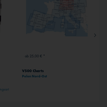
ab 25,00 € *
69,0
V500 Charts
Cessna
Polen Nord-Ost
ngsart