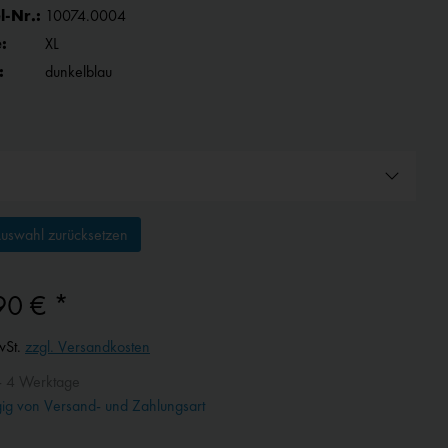
l-Nr.:
10074.0004
:
XL
:
dunkelblau
uswahl zurücksetzen
90 € *
wSt.
zzgl. Versandkosten
- 4 Werktage
g von Versand- und Zahlungsart