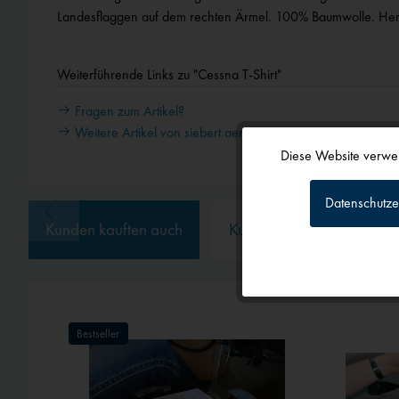
Landesflaggen auf dem rechten Ärmel. 100% Baumwolle. Herg
Weiterführende Links zu "Cessna T-Shirt"
Fragen zum Artikel?
Weitere Artikel von siebert.aero
Diese Website verwen
Funktionale
Datenschutze
Tracking
Kunden kauften auch
Kunden haben sich ebenf
Personalisierun
Bestseller
Service
Externe Medien