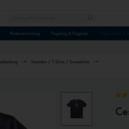
Pilotenausrüstung
Flugzeug & Flugplatz
Allgemeines & A
ekleidung
Hemden / T-Shirts / Sweatshirts
Ces