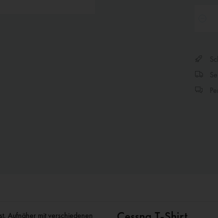
Sch
Sen
Per
Cessna T-Shirt
st, Aufnäher mit verschiedenen