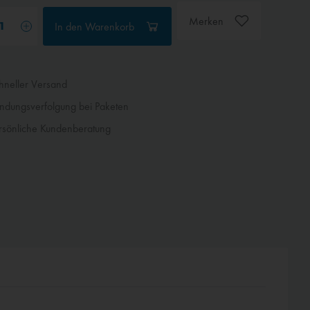
Merken
In den
Warenkorb
neller Versand
dungsverfolgung bei Paketen
sönliche Kundenberatung