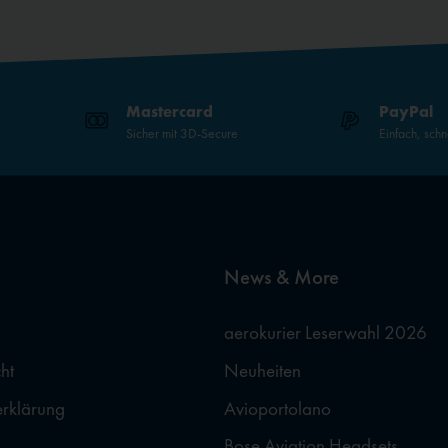
Mastercard
PayPal
Sicher mit 3D-Secure
Einfach, schn
News & More
aerokurier Leserwahl 2026
ht
Neuheiten
erklärung
Avioportolano
Bose Aviation Headsets