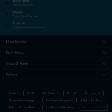
Mastercard
Sicher mit 3D-Secure
PayPal
Einfach, schnell und sicher
Vorkasse
Direkt ohne Zahlungsdienstleister
Shop Service
Rechtliches
News & More
Partner
Sitemap
AGB
Wir über uns
Kontakt
Impressum
Altgeräteentsorgung
Batterieentsorgung
Altölrücknahme
Datenschutzerklärung
Cookie-Einstellungen
Vertrag widerrufen