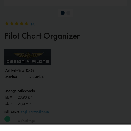
(
3
)
Pilot Chart Organizer
Artikel-Nr.:
12424
Marke:
Design4Pilots
Menge
Stückpreis
bis
9
23,90 € *
ab
10
21,51 € *
inkl. MwSt.
zzgl. Versandkosten
1 - 4 Werktage
Abhängig von Versand- und Zahlungsart