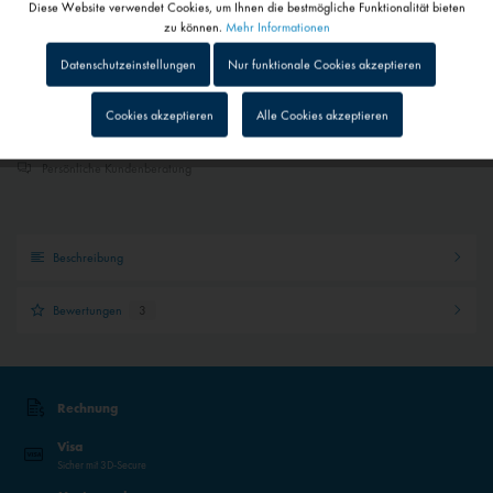
Diese Website verwendet Cookies, um Ihnen die bestmögliche Funktionalität bieten
Aktiv
Funktionale
zu können.
Mehr Informationen
Gemerkt
In den
Warenkorb
Datenschutzeinstellungen
Nur funktionale Cookies akzeptieren
Inaktiv
Tracking
Cookies akzeptieren
Alle Cookies akzeptieren
Schneller Versand
Sendungsverfolgung bei Paketen
Inaktiv
Personalisierung
Persönliche Kundenberatung
Inaktiv
Service
Beschreibung
Inaktiv
Externe Medien
Bewertungen
3
Rechnung
Visa
Sicher mit 3D-Secure