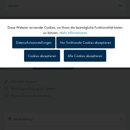
8,90 € *
Diese Website verwendet Cookies, um Ihnen die bestmögliche Funktionalität bieten
inkl. MwSt.
zzgl. Versandkosten
Aktiv
Funktionale
zu können.
Mehr Informationen
1 - 4 Werktage
Datenschutzeinstellungen
Nur funktionale Cookies akzeptieren
Abhängig von Versand- und Zahlungsart
Inaktiv
Tracking
Cookies akzeptieren
Alle Cookies akzeptieren
Gemerkt
In den
Warenkorb
Inaktiv
Personalisierung
Schneller Versand
Inaktiv
Service
Sendungsverfolgung bei Paketen
Persönliche Kundenberatung
Inaktiv
Externe Medien
Beschreibung