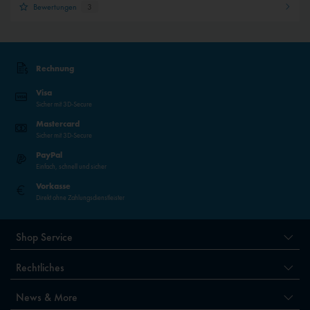
Bewertungen
3
Rechnung
Visa
Sicher mit 3D-Secure
Mastercard
Sicher mit 3D-Secure
PayPal
Einfach, schnell und sicher
Vorkasse
Direkt ohne Zahlungsdienstleister
Shop Service
Rechtliches
News & More