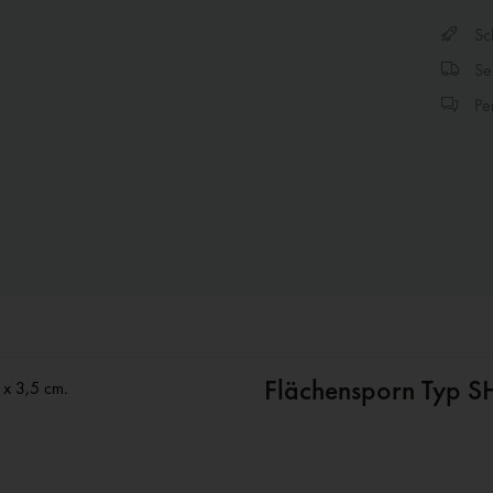
Sch
Sen
Per
Flächensporn Typ S
 x 3,5 cm.