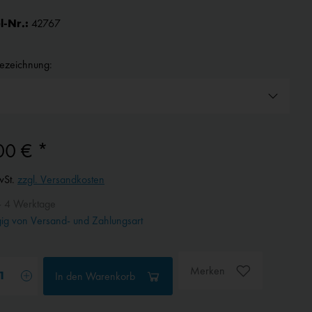
l-Nr.:
42767
bezeichnung:
00 € *
wSt.
zzgl. Versandkosten
- 4 Werktage
g von Versand- und Zahlungsart
Merken
In den
Warenkorb