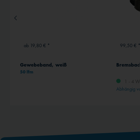
ab 19,80 € *
99,50 € 
Gewebeband, weiß
50 lfm
1 - 4 W
rt
Abhängig vo