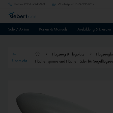
Hotline
0251-92459-3
WhatsApp
01579-2351959
Sale / Aktion
Karten & Manuals
Ausbildung & Literatur
Flugzeug & Flugplatz
Flugzeugb
Übersicht
Flächensporne und Flächenräder für Segelflugze