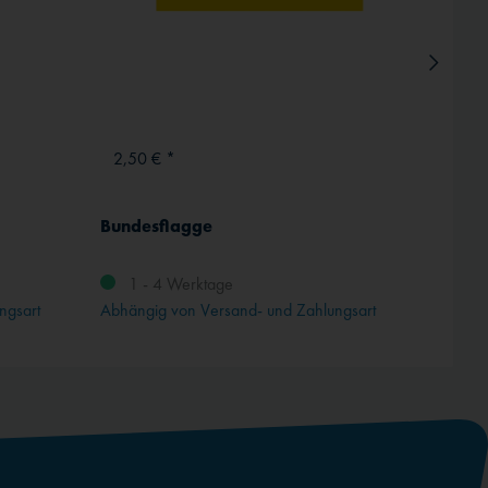
2,50 € *
ab 5,
Bundesflagge
Fokke
1,0 mm
1 - 4 Werktage
ngsart
Abhängig von Versand- und Zahlungsart