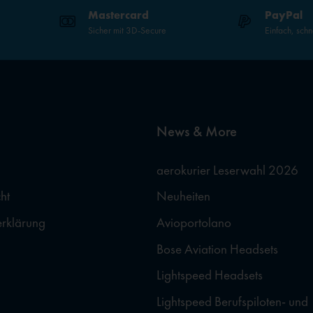
Mastercard
PayPal
Sicher mit 3D-Secure
Einfach, schn
News & More
aerokurier Leserwahl 2026
ht
Neuheiten
erklärung
Avioportolano
Bose Aviation Headsets
Lightspeed Headsets
Lightspeed Berufspiloten- und