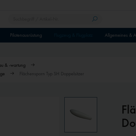
Pilotenausrüstung
Flugzeug & Flugplatz
Allgemeines & A
au & -wartung
uge
Flächensporn Typ SH Doppelsitzer
Fl
Do