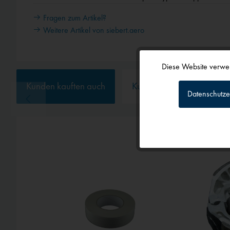
Fragen zum Artikel?
Weitere Artikel von siebert.aero
Diese Website verwen
Funktionale
Kunden kauften auch
Kunden haben sich ebenf
Datenschutze
Tracking
Personalisierun
Service
Externe Medien