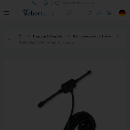
Mo.-Fr. 09:00 bis 17:00 Uhr
Flugzeug & Flugplatz
Kollisionswarnung / FLARM
FLARM Dipol-Antenne High Performance