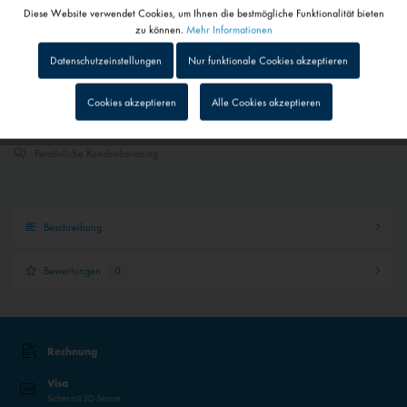
Diese Website verwendet Cookies, um Ihnen die bestmögliche Funktionalität bieten
Aktiv
Funktionale
zu können.
Mehr Informationen
Merken
In den
Warenkorb
Datenschutzeinstellungen
Nur funktionale Cookies akzeptieren
Inaktiv
Tracking
Cookies akzeptieren
Alle Cookies akzeptieren
Schneller Versand
Sendungsverfolgung bei Paketen
Inaktiv
Personalisierung
Persönliche Kundenberatung
Inaktiv
Service
Beschreibung
Inaktiv
Externe Medien
Bewertungen
0
Rechnung
Visa
Sicher mit 3D-Secure