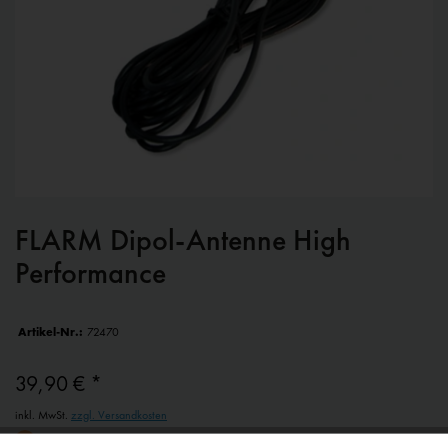
FLARM Dipol-Antenne High
Performance
Artikel-Nr.:
72470
39,90 € *
inkl. MwSt.
zzgl. Versandkosten
Ware wird für Sie bestellt. Lieferzeit beträgt voraussichtlich: 2 Woche(n)