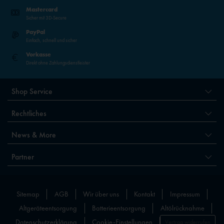
Mastercard
Sicher mit 3D-Secure
PayPal
Einfach, schnell und sicher
Vorkasse
Direkt ohne Zahlungsdienstleister
Shop Service
Rechtliches
News & More
Partner
Sitemap
AGB
Wir über uns
Kontakt
Impressum
Altgeräteentsorgung
Batterieentsorgung
Altölrücknahme
Datenschutzerklärung
Cookie-Einstellungen
Vertrag widerrufen