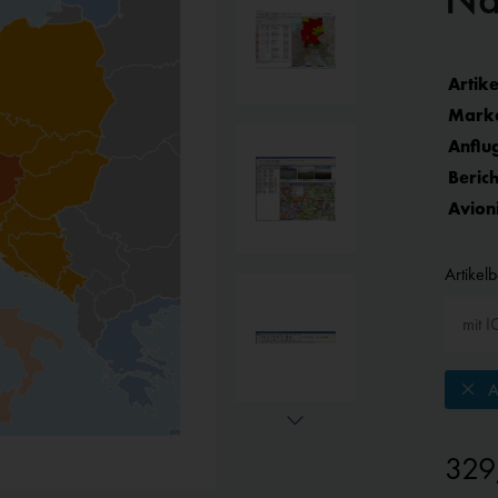
Artike
Mark
Anflu
Berich
Avion
Artikel
A
329