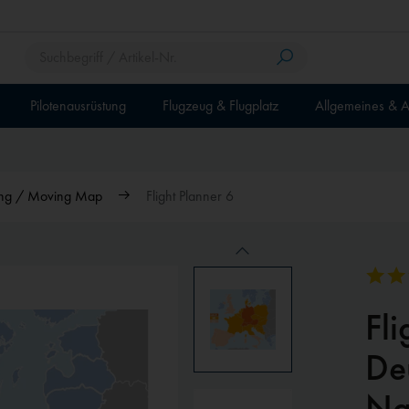
Pilotenausrüstung
Flugzeug & Flugplatz
Allgemeines & A
ung / Moving Map
Flight Planner 6
Fl
De
Na