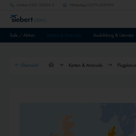
Hotline
0251-92459-3
WhatsApp
01579-2351959
Sale / Aktion
Karten & Manuals
Ausbildung & Literatur
Übersicht
Karten & Manuals
Flugplan