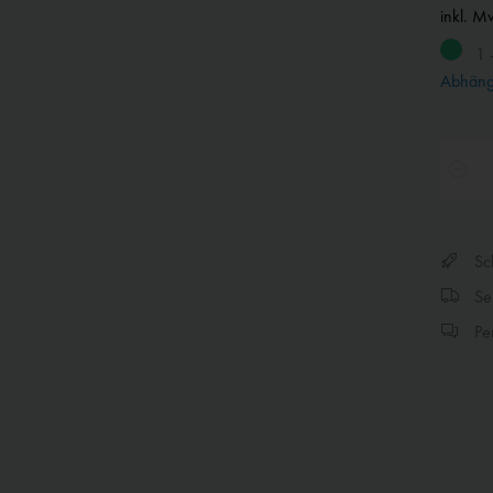
inkl. M
1 
Abhängi
Sch
Sen
Per