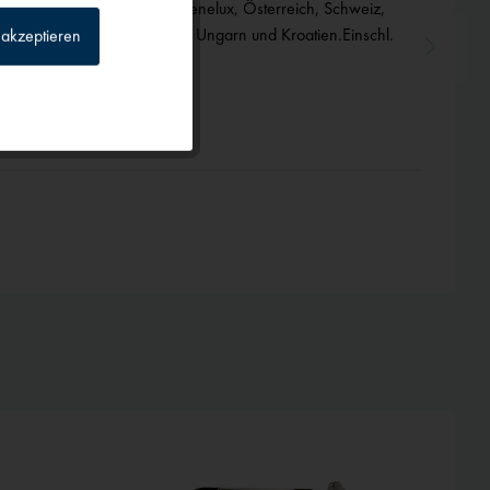
, V500 Charts Frankreich, Benelux, Österreich, Schweiz,
lien Bereich Nord und Mitte, Ungarn und Kroatien.Einschl.
akzeptieren
vice Europa.
Inaktiv
Inaktiv
Inaktiv
Inaktiv
TIPP!