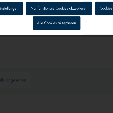
Enthält ICAO-Karten Deutschland
Tschechien, Polen, Dänemark, Ita
instellungen
Nur funktionale Cookies akzeptieren
Cookies 
Freischaltung Online-NOTAM-Ser
chlagsradar, jetzt für alle
Alle Cookies akzeptieren
g
alls angesehen