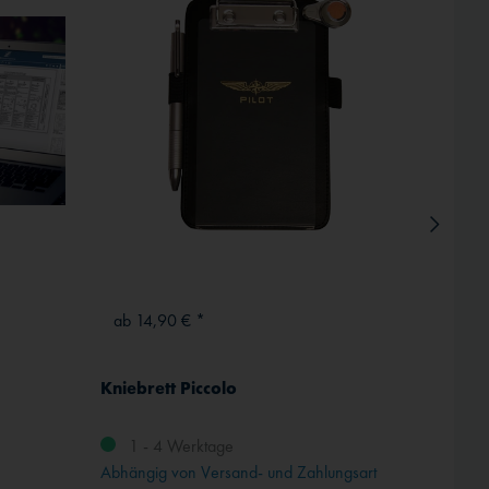
ab 14,90 € *
ab 13
Kniebrett Piccolo
ICAO-
Komplet
1 - 4 Werktage
Abhängig von Versand- und Zahlungsart