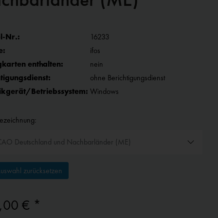
l-Nr.:
16233
e:
ifos
gkarten enthalten:
nein
tigungsdienst:
ohne Berichtigungsdienst
ikgerät/Betriebssystem:
Windows
bezeichnung:
uswahl zurücksetzen
,00 € *