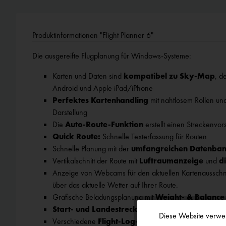
Produktinformationen "Flight Planner 6"
Die ausgereifte Flugplanung für Windows-Systeme:
Karten und Daten sind
kompatibel zu Sky-Map
, d
Android und Apple iPad/iPhone
Perfektes Kartenhandling
mit nahtlosem Rollen un
Darstellung
Die
Auto-Route-Funktion
erstellt einen Streckenvor
Quick Route:
Schnelle Texterfassung für Routen
Schnelle Planung mit der
umfangreichen Datenba
Vertikalschnitt der Route mit
Luftraumanzeige
und
d
Anzeige von Webcams für den aktuellen Kartenausschnitt
über das aktuelle Wetter auf Ihrer Route.
Grafische Beladungsplanung mit
Weight- & Balance
Start- und Landestreckenberechnung
Diese Website verwen
Verschiedene
Flight-Log-Formulare
mit
Print Pre
Funktionale