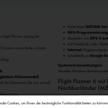
Kostenloser
NOTAM-Serv
GPS-Programmierun
er Flight Planner-Lösung für
Abspielen von
GPS-Track
Auf Notebooks oder Tablets
d Zoomen sowie Karte-in-Karte-
Internet-
Flugplanaufgabe
Schnittstelle zu
Google Ea
schlag
Systemvoraussetzungen:
nk
Aktuelles Windows Betriebssyste
igitalem Höhenmodell
Flight Planner 6 mi
. So informieren Sie sich schnell
Nachbarländer (ME
-Berechnung
Die Karten sind kompatibel zum Fl
det Cookies, um Ihnen die bestmögliche Funktionalität bieten zu könne
view
-Funktion,
Excel-