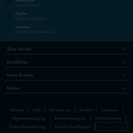
Mastercard
Sicher mit 3D-Secure
PayPal
Einfach, schnell und sicher
Vorkasse
Direkt ohne Zahlungsdienstleister
Shop Service
Rechtliches
News & More
Partner
Sitemap
AGB
Wir über uns
Kontakt
Impressum
Altgeräteentsorgung
Batterieentsorgung
Altölrücknahme
Datenschutzerklärung
Cookie-Einstellungen
Vertrag widerrufen