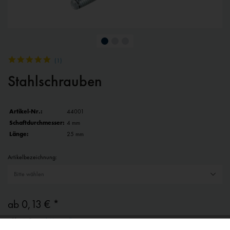
(
1
)
Stahlschrauben
Artikel-Nr.:
44001
Schaftdurchmesser:
4 mm
Länge:
25 mm
Artikelbezeichnung:
ab 0,13 € *
inkl. MwSt.
zzgl. Versandkosten