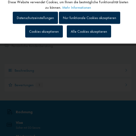
Diese Website verwendet Cookies, um Ihnen die bestmögliche Funktionalität bieten
Aktiv
Funktionale
zu können.
Mehr Informationen
Merken
In den
Warenkorb
Datenschutzeinstellungen
Nur funktionale Cookies akzeptieren
Inaktiv
Tracking
Schneller Versand
Cookies akzeptieren
Alle Cookies akzeptieren
Sendungsverfolgung bei Paketen
Inaktiv
Personalisierung
Persönliche Kundenberatung
Inaktiv
Service
Beschreibung
Inaktiv
Externe Medien
Bewertungen
1
Rechnung
Visa
Sicher mit 3D-Secure