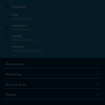
Rechnung
Visa
Sicher mit 3D-Secure
Mastercard
Sicher mit 3D-Secure
PayPal
Einfach, schnell und sicher
Vorkasse
Direkt ohne Zahlungsdienstleister
Shop Service
Rechtliches
News & More
Partner