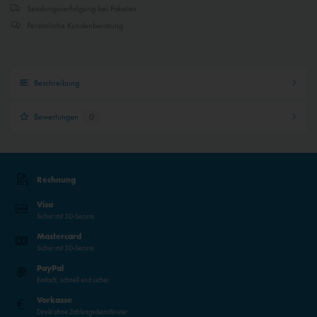
Sendungsverfolgung bei Paketen
Persönliche Kundenberatung
Beschreibung
Bewertungen
0
Rechnung
Visa
Sicher mit 3D-Secure
Mastercard
Sicher mit 3D-Secure
PayPal
Einfach, schnell und sicher
Vorkasse
Direkt ohne Zahlungsdienstleister