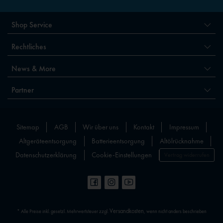
Shop Service
Rechtliches
News & More
Partner
Sitemap
AGB
Wir über uns
Kontakt
Impressum
Altgeräteentsorgung
Batterieentsorgung
Altölrücknahme
Datenschutzerklärung
Cookie-Einstellungen
Vertrag widerrufen
Versandkosten
* Alle Preise inkl. gesetzl. Mehrwertsteuer zzgl.
, wenn nicht anders beschrieben