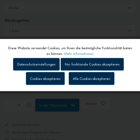
Wandungsstärke:
Auswahl zurücksetzen
Diese Website verwendet Cookies, um Ihnen die bestmögliche Funktionalität bieten
Aktiv
Funktionale
zu können.
Mehr Informationen
19,50 € *
Datenschutzeinstellungen
Nur funktionale Cookies akzeptieren
inkl. MwSt.
zzgl. Versandkosten
Inaktiv
Tracking
Cookies akzeptieren
Alle Cookies akzeptieren
1 - 4 Werktage
Abhängig von Versand- und Zahlungsart
Inaktiv
Personalisierung
Merken
In den
Warenkorb
Inaktiv
Service
Schneller Versand
Inaktiv
Externe Medien
Sendungsverfolgung bei Paketen
Persönliche Kundenberatung