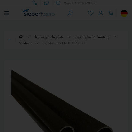
Mo.-Fr. 09:00 bis 17:00 Uhr
Flugzeug & Flugplatz
Flugzeugbau & -wartung
Stahlrohr
(G) Stahlrohr EN 10305-1 + C