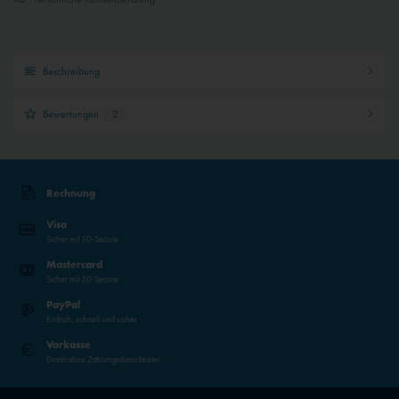
Beschreibung
Bewertungen
2
Rechnung
Visa
Sicher mit 3D-Secure
Mastercard
Sicher mit 3D-Secure
PayPal
Einfach, schnell und sicher
Vorkasse
Direkt ohne Zahlungsdienstleister