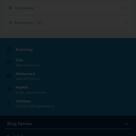
Beschreibung
Bewertungen
0
Rechnung
Visa
Sicher mit 3D-Secure
Mastercard
Sicher mit 3D-Secure
PayPal
Einfach, schnell und sicher
Vorkasse
Direkt ohne Zahlungsdienstleister
Shop Service