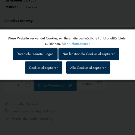
Artikel-Nr.:
69657
Marke:
Garmin
Artikelbezeichnung:
Diese Website verwendet Cookies, um Ihnen die bestmögliche Funktionalität bieten
Aktiv
Funktionale
zu können.
Mehr Informationen
298,00 € *
Datenschutzeinstellungen
Nur funktionale Cookies akzeptieren
inkl. MwSt.
zzgl. Versandkosten
Inaktiv
Tracking
Lieferzeit auf Anfrage - Bitte kontaktieren Sie uns
Cookies akzeptieren
Alle Cookies akzeptieren
Inaktiv
Personalisierung
Merken
In den
Warenkorb
Inaktiv
Service
Schneller Versand
Sendungsverfolgung bei Paketen
Inaktiv
Externe Medien
Persönliche Kundenberatung