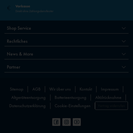
Vorkasse
Direkt ohne Zahlungsdienstleister
Shop Service
Rechtliches
News & More
Partner
Sitemap
AGB
Wir über uns
Kontakt
Impressum
Altgeräteentsorgung
Batterieentsorgung
Altölrücknahme
Datenschutzerklärung
Cookie-Einstellungen
Vertrag widerrufen