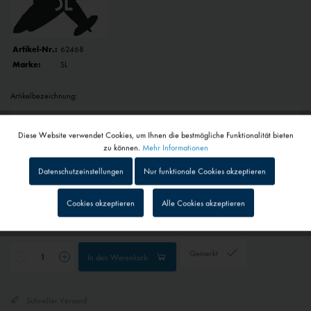
Artikel-Nr.:
62468
Marke:
SL
Artikelbezeichnung:
Diese Website verwendet Cookies, um Ihnen die bestmögliche Funktionalität bieten
Aktiv
Funktionale
zu können.
Mehr Informationen
42,90 € *
Datenschutzeinstellungen
Nur funktionale Cookies akzeptieren
inkl. MwSt.
zzgl. Versandkosten
Inaktiv
Tracking
Cookies akzeptieren
Alle Cookies akzeptieren
1 - 4 Werktage
Abhängig von Versand- und Zahlungsart
Inaktiv
Personalisierung
Gemerkt
In den
Warenkorb
Inaktiv
Service
Schneller Versand