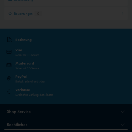
Bewertungen
0
Rechnung
Visa
Sicher mit 3D-Secure
Mastercard
Sicher mit 3D-Secure
PayPal
Einfach, schnell und sicher
Vorkasse
Direkt ohne Zahlungsdienstleister
Shop Service
Rechtliches