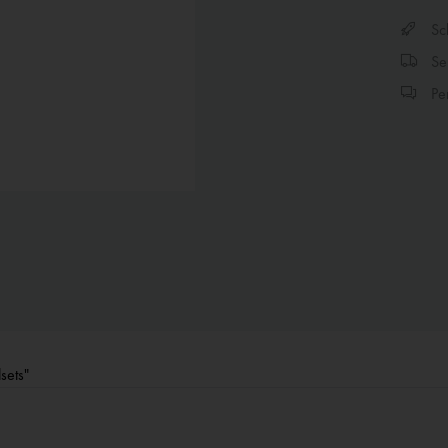
Sch
Sen
Per
sets"