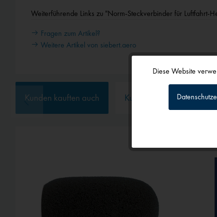
Weiterführende Links zu "Norm-Steckverbinder für Luftfahrt-H
Fragen zum Artikel?
Weitere Artikel von siebert.aero
Diese Website verwen
Funktionale
Datenschutze
Kunden kauften auch
Kunden haben sich ebenf
Tracking
Personalisierun
Service
Externe Medien