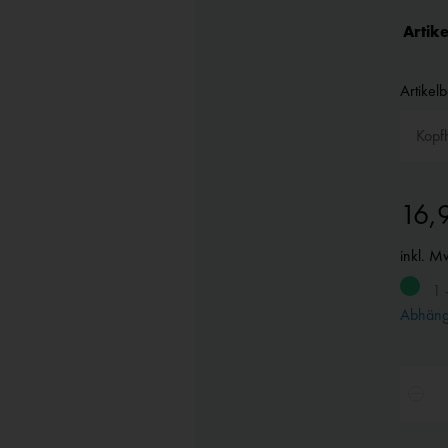
Artike
Artikel
16,
inkl. M
1 
Abhängi