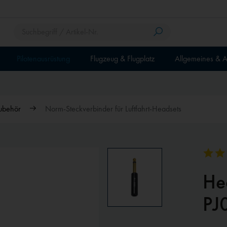
Pilotenausrüstung
Flugzeug & Flugplatz
Allgemeines & A
ubehör
Norm-Steckverbinder für Luftfahrt-Headsets
He
PJ