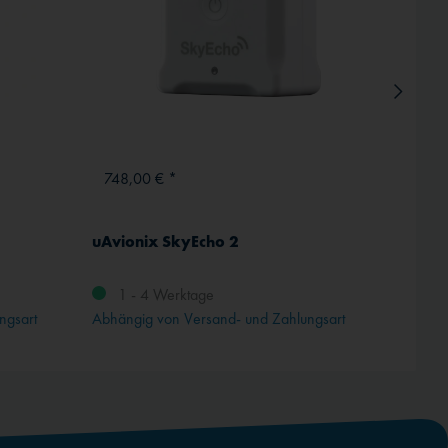
748,00 € *
78,9
uAvionix SkyEcho 2
Pilot 
1 - 4 Werktage
1 -
ngsart
Abhängig von Versand- und Zahlungsart
Abhängi