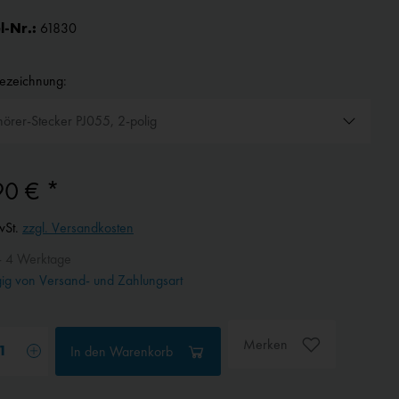
l-Nr.:
61830
bezeichnung:
90 € *
wSt.
zzgl. Versandkosten
- 4 Werktage
g von Versand- und Zahlungsart
Merken
In den
Warenkorb