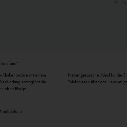
Per
ltelefone"
m-Klinkenbuchse mit einem
mit Ihrem Handy. Nicht zum
 Verbindung ermöglicht die
Telefonieren über das Headset ge
n ohne lästige
obiltelefone"