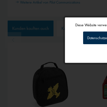
Weitere Artikel von Pilot Communications
Diese Website verwen
Kunden kauften auch
Kunden haben sich ebenf
Funktionale
Datenschutze
Tracking
Personalisierun
Service
Externe Medien