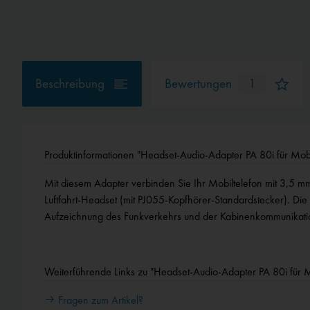
Beschreibung
Bewertungen
1
Produktinformationen "Headset-Audio-Adapter PA 80i für Mobi
Mit diesem Adapter verbinden Sie Ihr Mobiltelefon mit 3,5 m
Nebengeräusche. Ideal für die Erstellung eigener Flugvideos 
Luftfahrt-Headset (mit PJ055-Kopfhörer-Standardstecker). Die
Aufzeichnung des Funkverkehrs und der Kabinenkommunikatio
Weiterführende Links zu "Headset-Audio-Adapter PA 80i für M
Fragen zum Artikel?