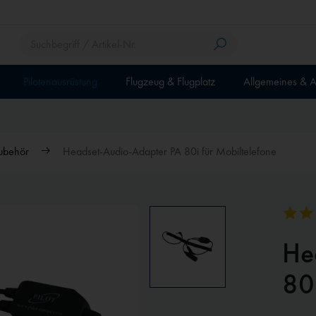
Pilotenausrüstung
Flugzeug & Flugplatz
Allgemeines & A
ubehör
Headset-Audio-Adapter PA 80i für Mobiltelefone
He
80