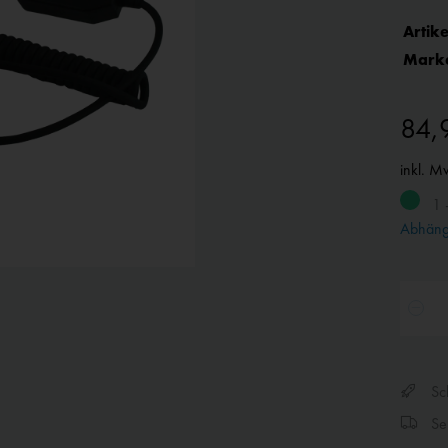
Artike
Mark
84,
inkl. M
1 
Abhängi
Sch
Sen