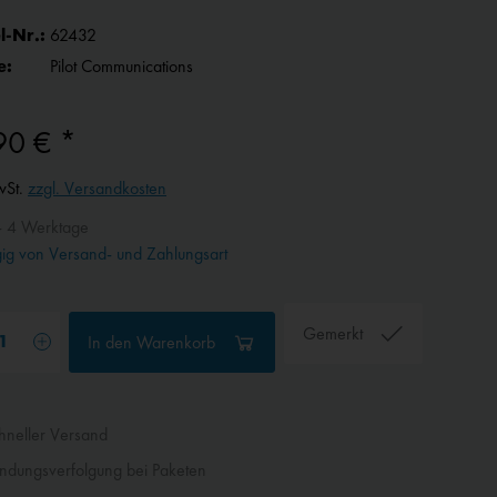
l-Nr.:
62432
e:
Pilot Communications
90 € *
wSt.
zzgl. Versandkosten
- 4 Werktage
g von Versand- und Zahlungsart
Gemerkt
In den
Warenkorb
neller Versand
dungsverfolgung bei Paketen