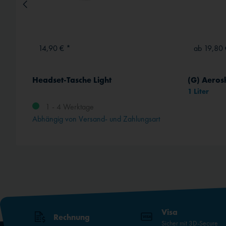
14,90 € *
ab 19,80 
Headset-Tasche Light
(G) Aerosh
1 Liter
1 - 4 Werktage
rt
Abhängig von Versand- und Zahlungsart
Visa
Rechnung
Sicher mit 3D-Secure