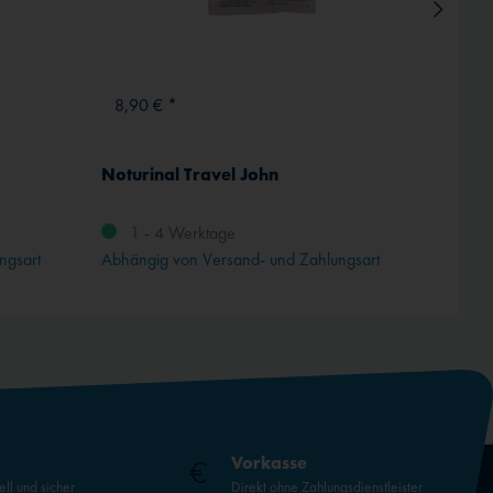
8,90 € *
49,9
Noturinal Travel John
Pilot 
1 - 4 Werktage
1 -
ngsart
Abhängig von Versand- und Zahlungsart
Abhängi
Vorkasse
ell und sicher
Direkt ohne Zahlungsdienstleister