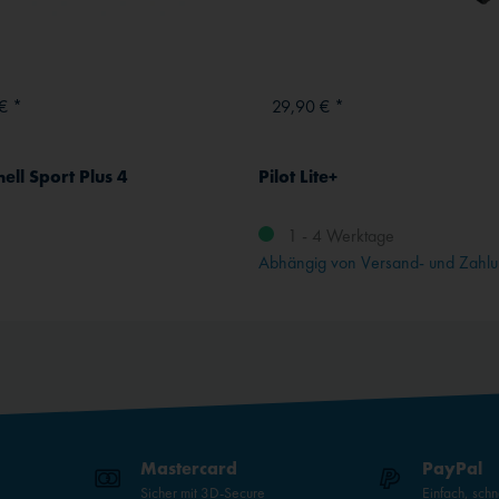
€ *
29,90 € *
ell Sport Plus 4
Pilot Lite+
1 - 4 Werktage
Abhängig von Versand- und Zahlu
Mastercard
PayPal
Sicher mit 3D-Secure
Einfach, schn