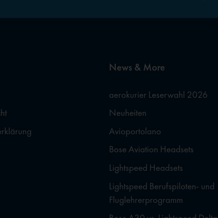
News & More
aerokurier Leserwahl 2026
ht
Neuheiten
erklärung
Avioportolano
Bose Aviation Headsets
Lightspeed Headsets
Lightspeed Berufspiloten- und
Fluglehrerprogramm
Bose A30 vs. Lightspeed Delta