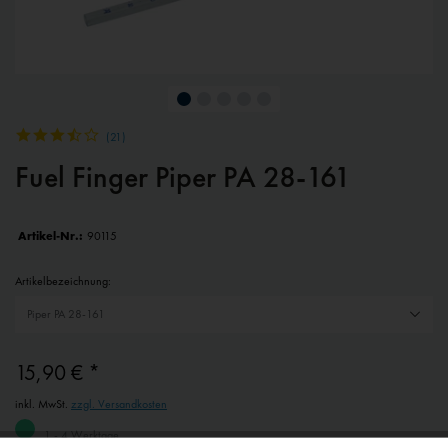
(
21
)
Fuel Finger Piper PA 28-161
Artikel-Nr.:
90115
Artikelbezeichnung:
15,90 € *
inkl. MwSt.
zzgl. Versandkosten
1 - 4 Werktage