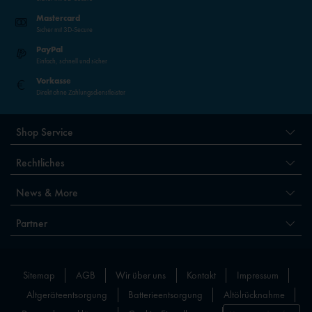
Mastercard
Sicher mit 3D-Secure
PayPal
Einfach, schnell und sicher
Vorkasse
Direkt ohne Zahlungsdienstleister
Shop Service
Rechtliches
News & More
Partner
Sitemap
AGB
Wir über uns
Kontakt
Impressum
Altgeräteentsorgung
Batterieentsorgung
Altölrücknahme