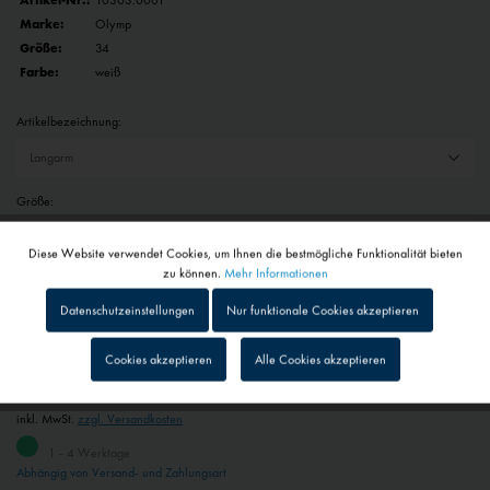
Artikel-Nr.:
10303.0001
Marke:
Olymp
Größe:
34
Farbe:
weiß
Artikelbezeichnung:
Größe:
Diese Website verwendet Cookies, um Ihnen die bestmögliche Funktionalität bieten
Aktiv
Funktionale
zu können.
Mehr Informationen
Auswahl zurücksetzen
Datenschutzeinstellungen
Nur funktionale Cookies akzeptieren
Inaktiv
Tracking
Menge
Stückpreis
Cookies akzeptieren
Alle Cookies akzeptieren
bis
9
47,90 € *
ab
10
43,11 € *
Inaktiv
Personalisierung
inkl. MwSt.
zzgl. Versandkosten
1 - 4 Werktage
Inaktiv
Service
Abhängig von Versand- und Zahlungsart