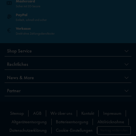
Mastercard
Sicher mit 3D-Secure
PayPal
Einfach, schnell und sicher
Vorkasse
Direkt ohne Zahlungsdienstleister
Shop Service
Rechtliches
News & More
Partner
Sitemap
AGB
Wir über uns
Kontakt
Impressum
Altgeräteentsorgung
Batterieentsorgung
Altölrücknahme
Datenschutzerklärung
Cookie-Einstellungen
Vertrag widerrufen