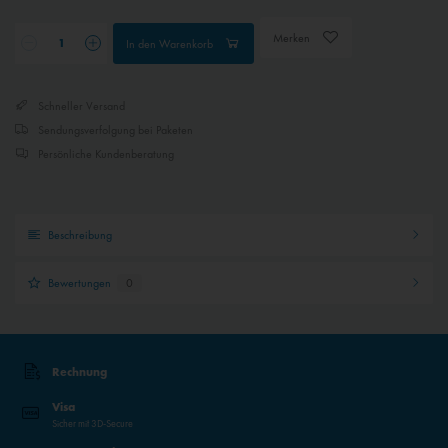
Merken
Inaktiv
Externe Medien
In den
Warenkorb
Schneller Versand
Sendungsverfolgung bei Paketen
Persönliche Kundenberatung
Beschreibung
Bewertungen
0
Rechnung
Visa
Sicher mit 3D-Secure