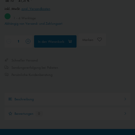
ab
10
41,31 € *
Inaktiv
Service
inkl. MwSt.
zzgl. Versandkosten
1 - 4 Werktage
Abhängig von Versand- und Zahlungsart
Inaktiv
Externe Medien
Merken
In den
Warenkorb
Schneller Versand
Sendungsverfolgung bei Paketen
Persönliche Kundenberatung
Beschreibung
Bewertungen
0