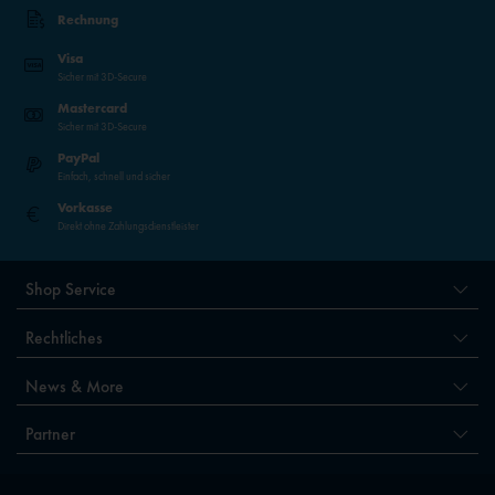
Rechnung
Visa
Sicher mit 3D-Secure
Mastercard
Sicher mit 3D-Secure
PayPal
Einfach, schnell und sicher
Vorkasse
Direkt ohne Zahlungsdienstleister
Shop Service
Rechtliches
News & More
Partner