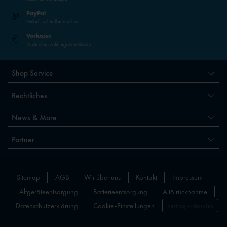
PayPal
Einfach, schnell und sicher
Vorkasse
Direkt ohne Zahlungsdienstleister
Shop Service
Rechtliches
News & More
Partner
Sitemap
AGB
Wir über uns
Kontakt
Impressum
Altgeräteentsorgung
Batterieentsorgung
Altölrücknahme
Datenschutzerklärung
Cookie-Einstellungen
Vertrag widerrufen