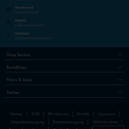
Mastercard
Sicher mit 3D-Secure
PayPal
Einfach, schnell und sicher
Vorkasse
Direkt ohne Zahlungsdienstleister
Shop Service
Rechtliches
News & More
Partner
Sitemap
AGB
Wir über uns
Kontakt
Impressum
Altgeräteentsorgung
Batterieentsorgung
Altölrücknahme