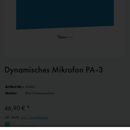
Dynamisches Mikrofon PA-3
Artikel-Nr.:
62483
Marke:
Pilot Communications
46,90 € *
inkl. MwSt.
zzgl. Versandkosten
1 - 4 Werktage