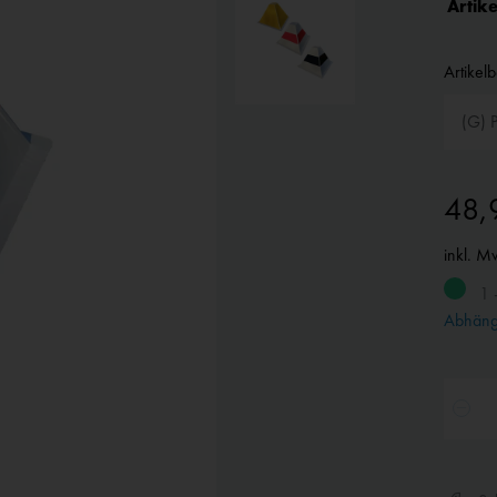
Artike
Artikel
48,
inkl. M
1 
Abhängi