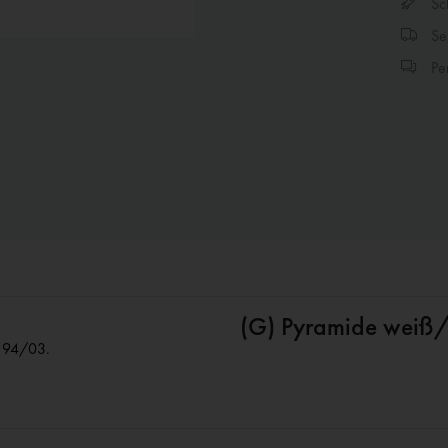
Sch
Sen
Per
(G) Pyramide weiß/
I 94/03.