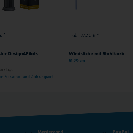
€ *
ab 127,50 € *
ter Design4Pilots
Windsäcke mit Stahlkorb
Ø 30 cm
erktage
n Versand- und Zahlungsart
Mastercard
PayPal