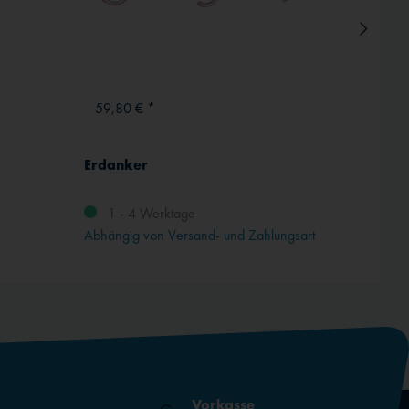
59,80 € *
ab 62
Erdanker
Dachre
(G) Da
1 - 4 Werktage
Abhängig von Versand- und Zahlungsart
Vorkasse