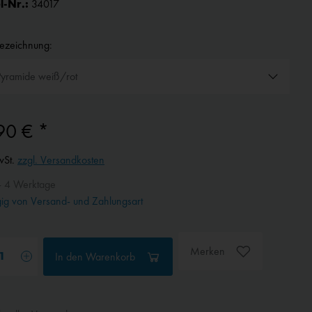
l-Nr.:
34017
bezeichnung:
90 € *
wSt.
zzgl. Versandkosten
- 4 Werktage
g von Versand- und Zahlungsart
Merken
In den
Warenkorb