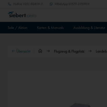
Hotline
0251-92459-3
WhatsApp
01579-2351959
Sale / Aktion
Karten & Manuals
Ausbildung & Literatur
Übersicht
Flugzeug & Flugplatz
Landeb