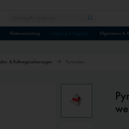
Pilotenausrüstung
Flugzeug & Flugplatz
Allgemeines & A
ahn- & Rollwegmarkierungen
Pyramiden
Py
we