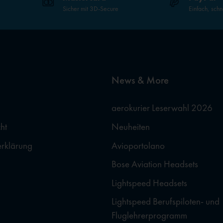
Sicher mit 3D-Secure
Einfach, schn
News & More
aerokurier Leserwahl 2026
ht
Neuheiten
erklärung
Avioportolano
Bose Aviation Headsets
Lightspeed Headsets
Lightspeed Berufspiloten- und
Fluglehrerprogramm