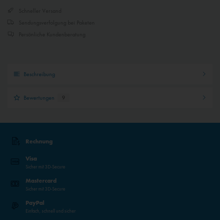
Schneller Versand
Sendungsverfolgung bei Paketen
Persönliche Kundenberatung
Beschreibung
Bewertungen
9
Rechnung
Visa
Sicher mit 3D-Secure
Mastercard
Sicher mit 3D-Secure
PayPal
Einfach, schnell und sicher