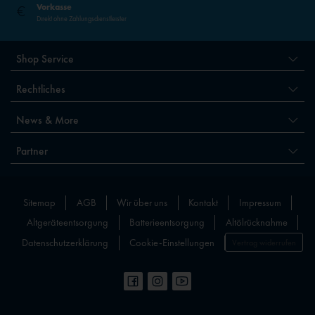
Vorkasse
Direkt ohne Zahlungsdienstleister
Shop Service
Rechtliches
News & More
Partner
Sitemap
AGB
Wir über uns
Kontakt
Impressum
Altgeräteentsorgung
Batterieentsorgung
Altölrücknahme
Datenschutzerklärung
Cookie-Einstellungen
Vertrag widerrufen