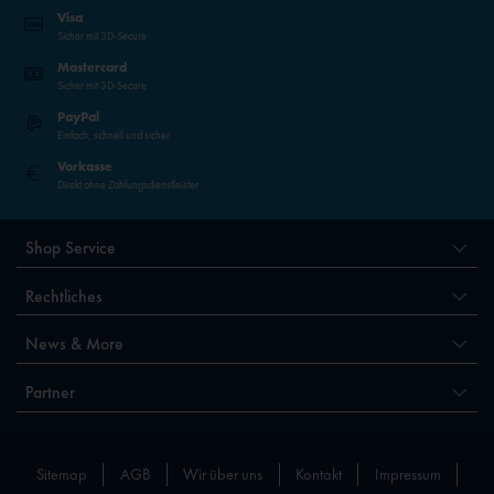
Visa
Sicher mit 3D-Secure
Mastercard
Sicher mit 3D-Secure
PayPal
Einfach, schnell und sicher
Vorkasse
Direkt ohne Zahlungsdienstleister
Shop Service
Rechtliches
News & More
Partner
Sitemap
AGB
Wir über uns
Kontakt
Impressum