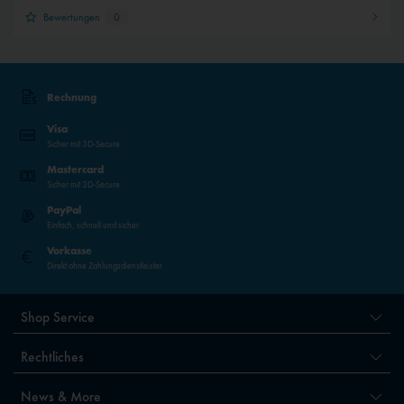
Bewertungen
0
Rechnung
Visa
Sicher mit 3D-Secure
Mastercard
Sicher mit 3D-Secure
PayPal
Einfach, schnell und sicher
Vorkasse
Direkt ohne Zahlungsdienstleister
Shop Service
Rechtliches
News & More